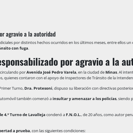
r agravio a la autoridad
diciales por distintos hechos ocurridos en los últimos meses, entre ellos un
ánsito con fuga
.
sponsabilizado por agravio a la au
circulando por
Avenida José Pedro Varela
, en la ciudad de
Minas
. Al inten
os, quienes contaron con el apoyo de Inspectores de Tránsito de la Intendenc
e Primer Turno,
Dra. Protesoni
, dispuso su liberación con directivas posterio
automóvil también comenzó a
insultar y amenazar a los policías
, siendo 
e 4.º Turno de Lavalleja
condenó a
F.N.O.L.
, de 20 años, como autor pe
ibertad a prueba
, con las siguientes condiciones: