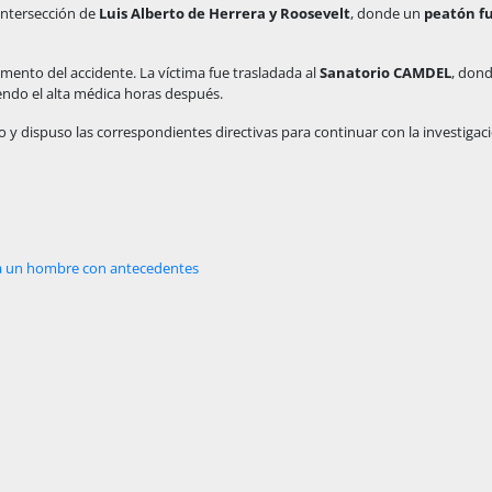
 intersección de
Luis Alberto de Herrera y Roosevelt
, donde un
peatón f
mento del accidente. La víctima fue trasladada al
Sanatorio CAMDEL
, dond
iendo el alta médica horas después.
 y dispuso las correspondientes directivas para continuar con la investigac
ra un hombre con antecedentes