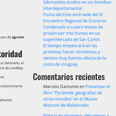
lubricantes ocultos en un ómnibus
interdepartamental
Punta del Este será sede del XI
Encuentro Regional de Cruceros
Condenado a cuatro meses de
prisión por tres hurtos en un
 caso de
agravio
supermercado de San Carlos
El tiempo empeorará en las
toridad
próximas horas: tormentas y
vientos muy fuertes afectarán la
tar detenerlo, el
costa de Uruguay
ia de Lavalleja.
Comentarios recientes
res.
posteriormente
Marcelo Damonte
en
Presentan el
libro “Pyrámide, geografías de
otros mundos” en el Museo
nalmente
Mazzoni de Maldonado
Noticia en progreso: detuvieron a