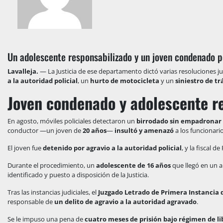
Un adolescente responsabilizado y un joven condenado po
Lavalleja.
— La Justicia de ese departamento dictó varias resoluciones ju
a la autoridad policial
, un
hurto de motocicleta
y un
siniestro de tr
Joven condenado y adolescente re
En agosto, móviles policiales detectaron un
birrodado sin empadronar
conductor —un joven de
20 años
—
insultó y amenazó
a los funcionari
El joven fue
detenido por agravio a la autoridad policial
, y la fiscal d
Durante el procedimiento, un
adolescente de 16 años
que llegó en un 
identificado y puesto a disposición de la Justicia.
Tras las instancias judiciales, el
Juzgado Letrado de Primera Instancia d
responsable de
un delito de agravio a la autoridad agravado
.
Se le impuso una pena de
cuatro meses de prisión bajo régimen de l