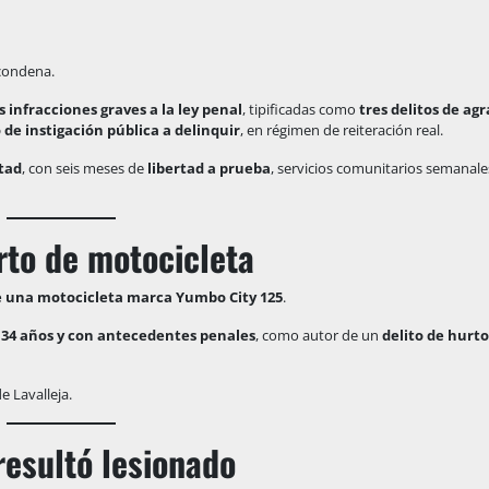
 condena.
s infracciones graves a la ley penal
, tipificadas como
tres delitos de agr
 de instigación pública a delinquir
, en régimen de reiteración real.
rtad
, con seis meses de
libertad a prueba
, servicios comunitarios semanal
to de motocicleta
e una motocicleta marca Yumbo City 125
.
e
34 años y con antecedentes penales
, como autor de un
delito de hurto
de Lavalleja.
resultó lesionado