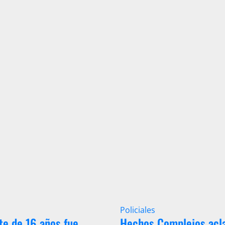
Policiales
te de 16 años fue
Hechos Complejos acl