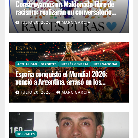
e
Construyamos un Maldonado libre de
racismo: realizarán un conversatorio
s
abierto en San Carlos por el Mes de la
p
JULIO 20, 2026
MARC GARCIA
Afrodescendencia
a
c
e
o
ACTUALIDAD
DEPORTES
INTERÉS GENERAL
INTERNACIONAL
r
España conquistó el Mundial 2026:
e
venció a Argentina, arrasó en los
n
premios y celebró su segunda estrella
JULIO 20, 2026
MARC GARCIA
t
e
r
k
e
POLICIALES