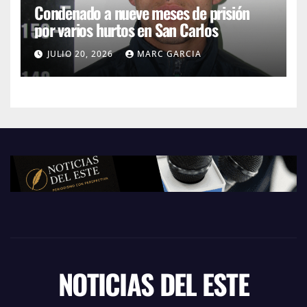
y
Condenado a nueve meses de prisión
por varios hurtos en San Carlos
t
o
JULIO 20, 2026
MARC GARCIA
t
u
r
n
c
a
r
d
.
NOTICIAS DEL ESTE