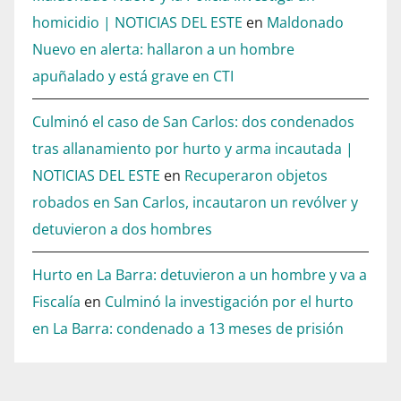
l
homicidio | NOTICIAS DEL ESTE
en
Maldonado
e
Nuevo en alerta: hallaron a un hombre
f
apuñalado y está grave en CTI
t
a
Culminó el caso de San Carlos: dos condenados
n
tras allanamiento por hurto y arma incautada |
d
NOTICIAS DEL ESTE
en
Recuperaron objetos
r
robados en San Carlos, incautaron un revólver y
i
detuvieron a dos hombres
g
h
Hurto en La Barra: detuvieron a un hombre y va a
t
Fiscalía
en
Culminó la investigación por el hurto
t
en La Barra: condenado a 13 meses de prisión
o
n