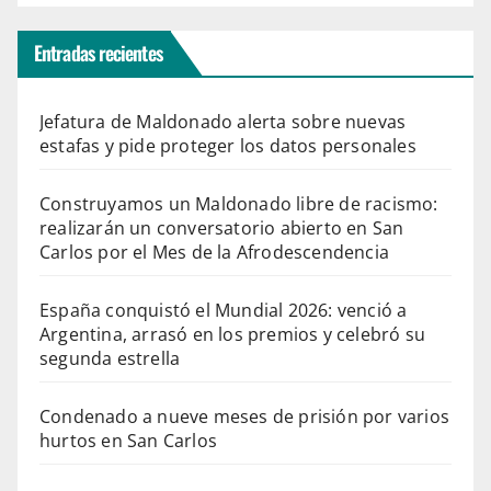
r
Entradas recientes
t
a
Jefatura de Maldonado alerta sobre nuevas
s
estafas y pide proteger los datos personales
q
u
Construyamos un Maldonado libre de racismo:
e
realizarán un conversatorio abierto en San
Carlos por el Mes de la Afrodescendencia
c
o
España conquistó el Mundial 2026: venció a
i
Argentina, arrasó en los premios y celebró su
n
segunda estrella
c
Condenado a nueve meses de prisión por varios
i
hurtos en San Carlos
d
e