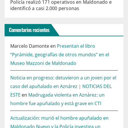
Policía realizó 171 operativos en Maldonado e
n
identificó a casi 2.000 personas
.
U
Comentarios recientes
s
e
Marcelo Damonte
en
Presentan el libro
a
“Pyrámide, geografías de otros mundos” en el
r
Museo Mazzoni de Maldonado
r
o
Noticia en progreso: detuvieron a un joven por el
w
caso del apuñalado en Aznárez | NOTICIAS DEL
k
ESTE
en
Madrugada violenta en Aznárez: un
e
hombre fue apuñalado y está grave en CTI
y
Actualización: murió el hombre apuñalado en
s
Maldonado Nuevo y la Policía investiga un