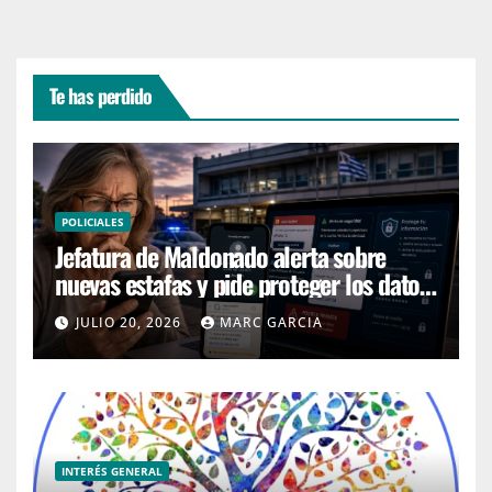
a
v
i
Te has perdido
g
a
t
e
POLICIALES
c
Jefatura de Maldonado alerta sobre
a
nuevas estafas y pide proteger los datos
r
personales
JULIO 20, 2026
MARC GARCIA
d
s
.
U
s
INTERÉS GENERAL