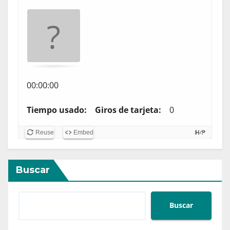
.
E
n
c
u
00:00:00
e
n
Tiempo usado:
Giros de tarjeta:
0
t
Reuse
Embed
r
a
l
Buscar
a
s
Buscar
c
a