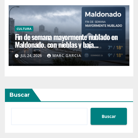
CULTURA
Fin de semana mayormente nublado en
Maldonado, con nieblas y baja
probabilidad de lluvias
JUL 24, 2026
MARC GARCIA
Buscar
Buscar