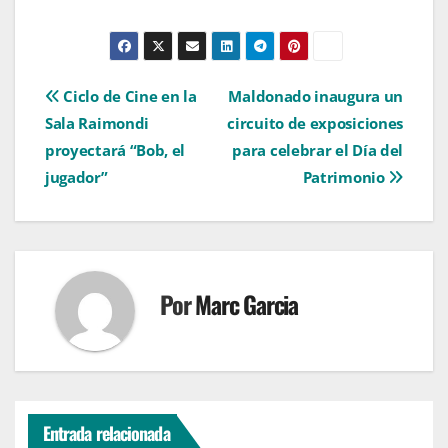
Navegación
Ciclo de Cine en la
Maldonado inaugura un
Sala Raimondi
circuito de exposiciones
de
proyectará “Bob, el
para celebrar el Día del
entradas
jugador”
Patrimonio
Por
Marc Garcia
Entrada relacionada