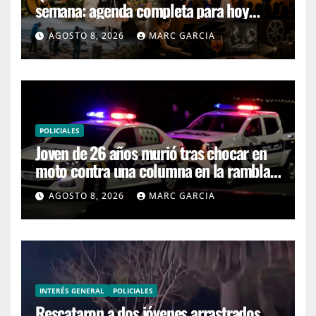
semana: agenda completa para hoy
sábado y mañana domingo
AGOSTO 8, 2026
MARC GARCIA
POLICIALES
Joven de 26 años murió tras chocar en
moto contra una columna en la rambla
Mansa
AGOSTO 8, 2026
MARC GARCIA
INTERÉS GENERAL
POLICIALES
Rescataron a dos jóvenes arrastrados