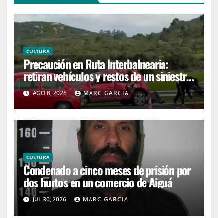
CULTURA
Precaución en Ruta Interbalnearia:
retiran vehículos y restos de un siniestro
en el kilómetro 99
AGO 8, 2026
MARC GARCIA
CULTURA
Condenado a cinco meses de prisión por
dos hurtos en un comercio de Aiguá
JUL 30, 2026
MARC GARCIA