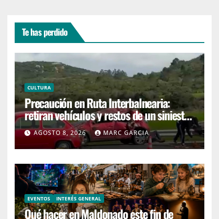
Te has perdido
CULTURA
Precaución en Ruta Interbalnearia:
retiran vehículos y restos de un siniestro
en el kilómetro 99
AGOSTO 8, 2026
MARC GARCIA
EVENTOS
INTERÉS GENERAL
Qué hacer en Maldonado este fin de