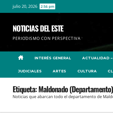
Ir
julio 20, 2026
2:56 pm
al
contenido
NOTICIAS DEL ESTE
PERIODISMO CON PERSPECTIVA
INTERÉS GENERAL
ACTUALIDAD –
JUDICIALES
ARTES
CULTURA
CL
Etiqueta:
Maldonado (Departamento)
Noticias que abarcan todo el departamento de Mal