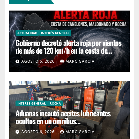
ACTUALIDAD
INTERÉS GENERAL
Gobierno decretó alerta roja por vientos
de más de 120 km/h en la costa de
Canelones, Maldonado y Rocha
AGOSTO 6, 2026
MARC GARCIA
INTERÉS GENERAL
ROCHA
Aduanas incautó aceites lubricantes
ocultos en un ómnibus
interdepartamental
AGOSTO 6, 2026
MARC GARCIA