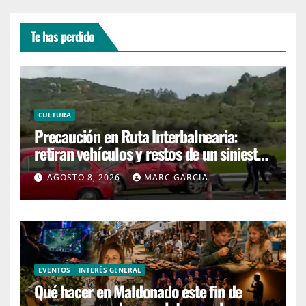
Te has perdido
CULTURA
Precaución en Ruta Interbalnearia:
retiran vehículos y restos de un siniestro
en el kilómetro 99
AGOSTO 8, 2026
MARC GARCIA
EVENTOS
INTERÉS GENERAL
Qué hacer en Maldonado este fin de