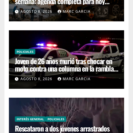
semana: agenda completa para hoy
sábado y mañana domingo
AGOSTO 8, 2026
MARC GARCIA
POLICIALES
Joven de 26 años murió tras chocar en
moto contra una columna en la rambla
Mansa
AGOSTO 8, 2026
MARC GARCIA
INTERÉS GENERAL
POLICIALES
Rescataron a dos jóvenes arrastrados