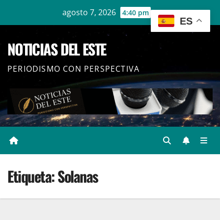
Ir
agosto 7, 2026
4:40 pm
ES
al
contenido
NOTICIAS DEL ESTE
PERIODISMO CON PERSPECTIVA
Etiqueta:
Solanas