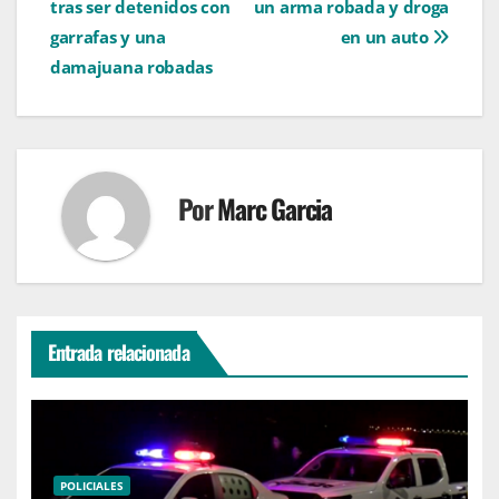
tras ser detenidos con
un arma robada y droga
entradas
garrafas y una
en un auto
damajuana robadas
Por
Marc Garcia
Entrada relacionada
POLICIALES