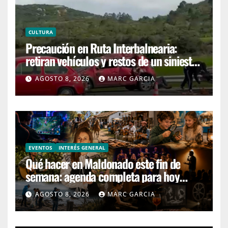
CULTURA
Precaución en Ruta Interbalnearia:
retiran vehículos y restos de un siniestro
en el kilómetro 99
AGOSTO 8, 2026
MARC GARCIA
EVENTOS
INTERÉS GENERAL
Qué hacer en Maldonado este fin de
semana: agenda completa para hoy
sábado y mañana domingo
AGOSTO 8, 2026
MARC GARCIA