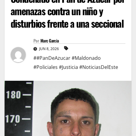
amenazas contra un niño y
disturbios frente a una seccional
Por
Marc Garcia
JUN 8, 2026
##PanDeAzucar #Maldonado
#Policiales #Justicia #NoticiasDelEste