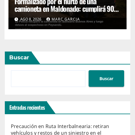
Formalizado por el hurto de una
camioneta en Maldonado: cumplirá 90
días de prisión preventiva
AGO 8, 2026
MARC GARCIA
Buscar
Buscar
Entradas recientes
Precaución en Ruta Interbalnearia: retiran
vehículos y restos de un siniestro en el