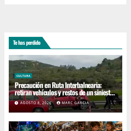
Te has perdido
CULTURA
Precaución en Ruta Interbalnearia:
retiran vehículos y restos de un siniestro
en el kilómetro 99
AGOSTO 8, 2026
MARC GARCIA