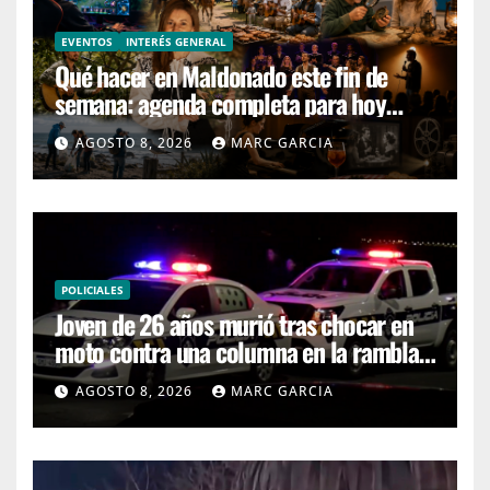
EVENTOS
INTERÉS GENERAL
Qué hacer en Maldonado este fin de
semana: agenda completa para hoy
sábado y mañana domingo
AGOSTO 8, 2026
MARC GARCIA
POLICIALES
Joven de 26 años murió tras chocar en
moto contra una columna en la rambla
Mansa
AGOSTO 8, 2026
MARC GARCIA