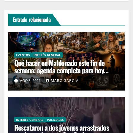
Entrada relacionada
EVENTOS
INTERÉS GENERAL
Qué hacer en Maldonado este fin de
semana: agenda completa para hoy
sábado y mañana domingo
AGO 8, 2026
MARC GARCIA
INTERÉS GENERAL
POLICIALES
Rescataron a dos jóvenes arrastrados