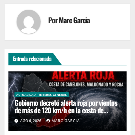
Por
Marc Garcia
Entrada relacionada
ACTUALIDAD
INTERÉS GENERAL
Gobierno decretó alerta roja por vientos
de más de 120 km/h en la costa de
Canelones, Maldonado y Rocha
AGO 6, 2026
MARC GARCIA