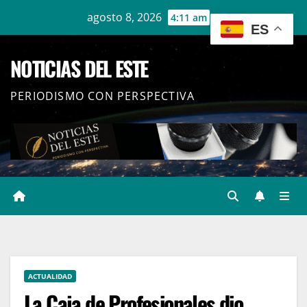
Ir
agosto 8, 2026
4:11 am
ES
al
contenido
NOTICIAS DEL ESTE
PERIODISMO CON PERSPECTIVA
ACTUALIDAD
La Caja de Profesionales dio