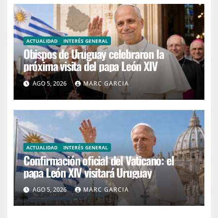
ACTUALIDAD
INTERÉS GENERAL
Obispos de Uruguay celebraron la
próxima visita del papa León XIV
AGO 5, 2026
MARC GARCIA
ACTUALIDAD
INTERÉS GENERAL
Confirmación oficial del Vaticano: el
papa León XIV visitará Uruguay
AGO 5, 2026
MARC GARCIA