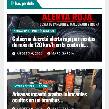
Te has perdido
ACTUALIDAD
INTERÉS GENERAL
Gobierno decretó alerta roja por vientos
de más de 120 km/h en la costa de
Canelones, Maldonado y Rocha
AGOSTO 6, 2026
MARC GARCIA
INTERÉS GENERAL
ROCHA
Aduanas incautó aceites lubricantes
ocultos en un ómnibus
interdepartamental
AGOSTO 6, 2026
MARC GARCIA