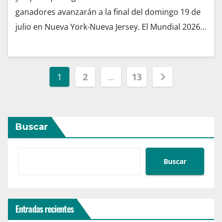
ganadores avanzarán a la final del domingo 19 de
julio en Nueva York-Nueva Jersey. El Mundial 2026…
Paginación
1
2
…
13
de
entradas
Buscar
Buscar
Entradas recientes