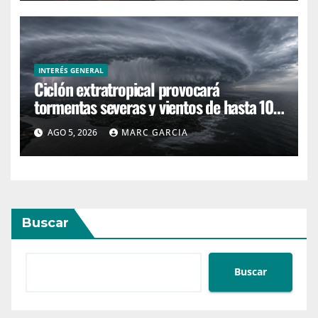
INTERÉS GENERAL
Ciclón extratropical provocará
tormentas severas y vientos de hasta 100
km/h en Uruguay
AGO 5, 2026
MARC GARCIA
Buscar
Buscar