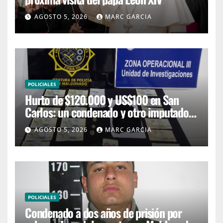
AGOSTO 5, 2026
MARC GARCIA
POLICIALES
Hurto de $120.000 y US$100 en San
Carlos: un condenado y otro imputado
con prisión preventiva
AGOSTO 5, 2026
MARC GARCIA
POLICIALES
Condenado a dos años de prisión por