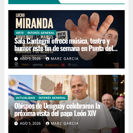
ARTE
INTERÉS GENERAL
Sala Cantegril ofrece música, teatro y
humor este fin de semana en Punta del
Este
AGO 5, 2026
MARC GARCIA
ACTUALIDAD
INTERÉS GENERAL
Obispos de Uruguay celebraron la
próxima visita del papa León XIV
AGO 5, 2026
MARC GARCIA