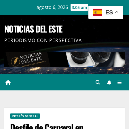
Ir
agosto 6, 2026
3:05 am
ES
al
contenido
NOTICIAS DEL ESTE
PERIODISMO CON PERSPECTIVA
INTERÉS GENERAL
Desfile de Carnaval en