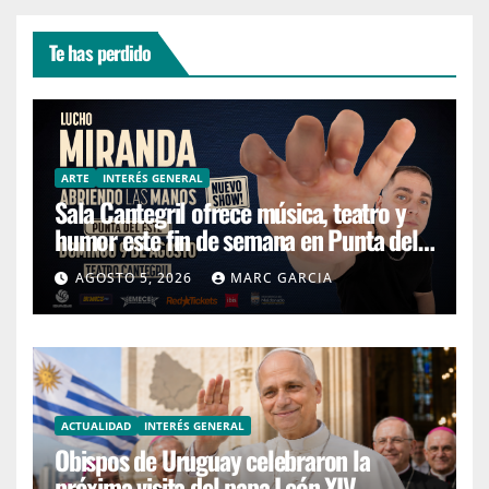
Te has perdido
ARTE
INTERÉS GENERAL
Sala Cantegril ofrece música, teatro y
humor este fin de semana en Punta del
Este
AGOSTO 5, 2026
MARC GARCIA
ACTUALIDAD
INTERÉS GENERAL
Obispos de Uruguay celebraron la
próxima visita del papa León XIV