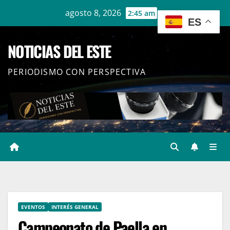
Ir
agosto 8, 2026
2:45 am
ES
al
contenido
NOTICIAS DEL ESTE
PERIODISMO CON PERSPECTIVA
EVENTOS
INTERÉS GENERAL
Campeonato de Paella en