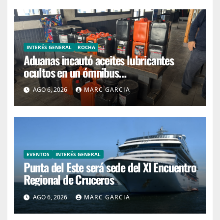
INTERÉS GENERAL
ROCHA
Aduanas incautó aceites lubricantes
ocultos en un ómnibus
interdepartamental
AGO 6, 2026
MARC GARCIA
EVENTOS
INTERÉS GENERAL
Punta del Este será sede del XI Encuentro
Regional de Cruceros
AGO 6, 2026
MARC GARCIA