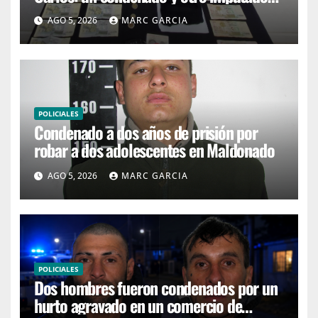
con prisión preventiva
AGO 5, 2026
MARC GARCIA
POLICIALES
Condenado a dos años de prisión por
robar a dos adolescentes en Maldonado
AGO 5, 2026
MARC GARCIA
POLICIALES
Dos hombres fueron condenados por un
hurto agravado en un comercio de