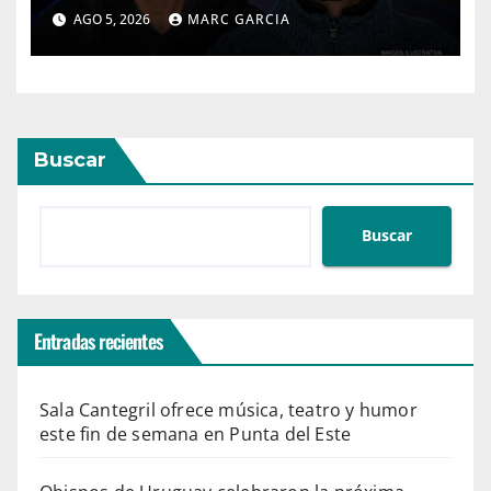
Maldonado
AGO 5, 2026
MARC GARCIA
Buscar
Buscar
Entradas recientes
Sala Cantegril ofrece música, teatro y humor
este fin de semana en Punta del Este