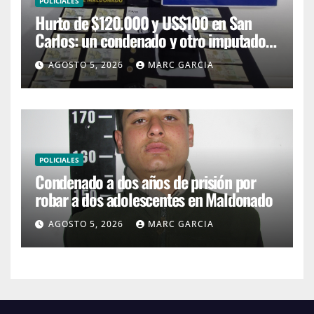
POLICIALES
Hurto de $120.000 y US$100 en San
Carlos: un condenado y otro imputado
con prisión preventiva
AGOSTO 5, 2026
MARC GARCIA
POLICIALES
Condenado a dos años de prisión por
robar a dos adolescentes en Maldonado
AGOSTO 5, 2026
MARC GARCIA