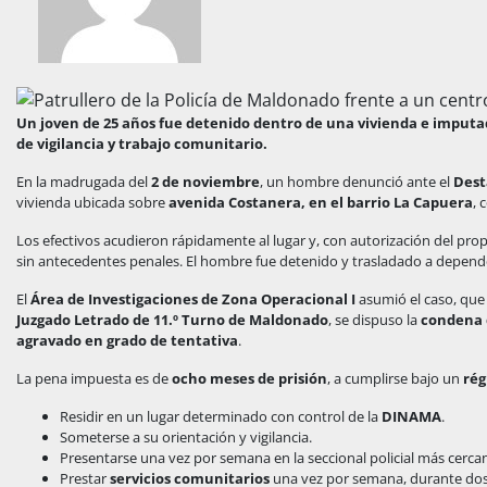
Un joven de 25 años fue detenido dentro de una vivienda e imputa
de vigilancia y trabajo comunitario.
En la madrugada del
2 de noviembre
, un hombre denunció ante el
Dest
vivienda ubicada sobre
avenida Costanera, en el barrio La Capuera
, 
Los efectivos acudieron rápidamente al lugar y, con autorización del prop
sin antecedentes penales. El hombre fue detenido y trasladado a dependenc
El
Área de Investigaciones de Zona Operacional I
asumió el caso, que 
Juzgado Letrado de 11.º Turno de Maldonado
, se dispuso la
condena d
agravado en grado de tentativa
.
La pena impuesta es de
ocho meses de prisión
, a cumplirse bajo un
rég
Residir en un lugar determinado con control de la
DINAMA
.
Someterse a su orientación y vigilancia.
Presentarse una vez por semana en la seccional policial más cerca
Prestar
servicios comunitarios
una vez por semana, durante dos 