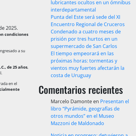
lubricantes ocultos en un ómnibus
interdepartamental
Punta del Este será sede del XI
Encuentro Regional de Cruceros
Condenado a cuatro meses de
on condiciones
prisión por tres hurtos en un
supermercado de San Carlos
ingresado a su
El tiempo empeorará en las
próximas horas: tormentas y
R.C., de 25 años
,
vientos muy fuertes afectarán la
l.
costa de Uruguay
rada en el
Comentarios recientes
ecialmente
Marcelo Damonte
en
Presentan el
libro “Pyrámide, geografías de
otros mundos” en el Museo
Mazzoni de Maldonado
Noticia en progreso: detuvieron a