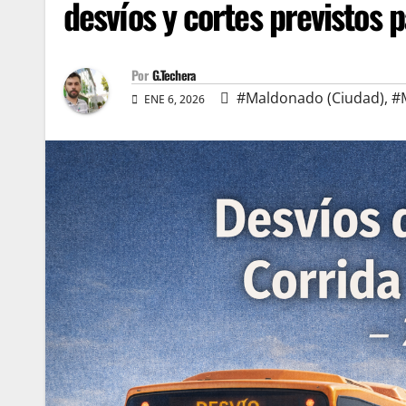
desvíos y cortes previstos p
Por
G.Techera
#Maldonado (Ciudad)
,
#
ENE 6, 2026