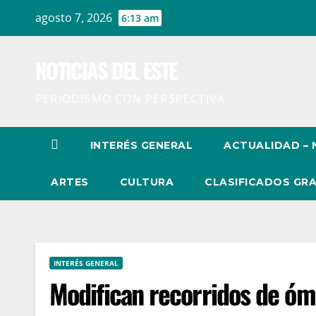
Ir
agosto 7, 2026
6:13 am
al
contenido
NOTICIAS DEL ESTE
PERIODISMO CON PERSPECTIVA
INTERÉS GENERAL
ACTUALIDAD – 
ARTES
CULTURA
CLASIFICADOS GRA
INTERÉS GENERAL
Modifican recorridos de óm