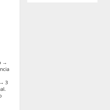
o →
ncia
 → 3
al.
o