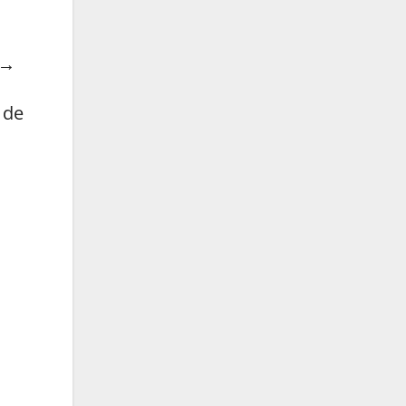
 →
 de