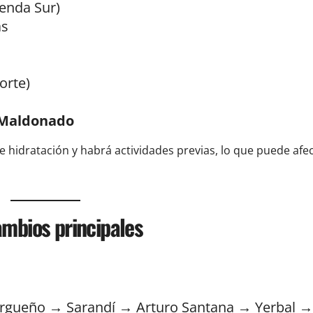
enda Sur)
as
orte)
 Maldonado
de hidratación y habrá actividades previas, lo que puede afe
ambios principales
urgueño → Sarandí → Arturo Santana → Yerbal →