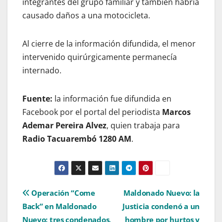
integrantes del grupo familiar y también habría
causado daños a una motocicleta.
Al cierre de la información difundida, el menor
intervenido quirúrgicamente permanecía
internado.
Fuente:
la información fue difundida en
Facebook por el portal del periodista
Marcos
Ademar Pereira Alvez
, quien trabaja para
Radio Tacuarembó 1280 AM
.
Navegación
Operación “Come
Maldonado Nuevo: la
Back” en Maldonado
Justicia condenó a un
de
Nuevo: tres condenados,
hombre por hurtos y