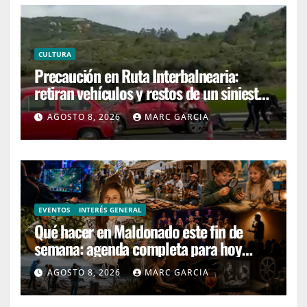
CULTURA
Precaución en Ruta Interbalnearia:
retiran vehículos y restos de un siniestro
en el kilómetro 99
AGOSTO 8, 2026
MARC GARCIA
EVENTOS
INTERÉS GENERAL
Qué hacer en Maldonado este fin de
semana: agenda completa para hoy
sábado y mañana domingo
AGOSTO 8, 2026
MARC GARCIA