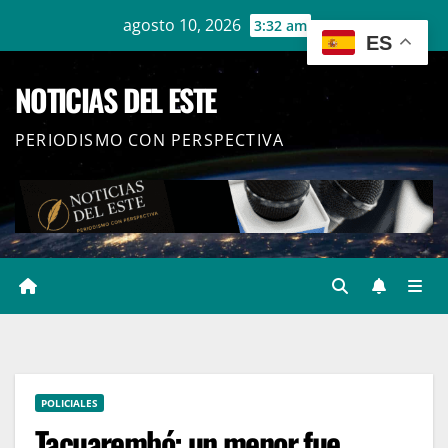
Ir
agosto 10, 2026
3:32 am
ES
al
contenido
NOTICIAS DEL ESTE
PERIODISMO CON PERSPECTIVA
POLICIALES
Tacuarembó: un menor fue