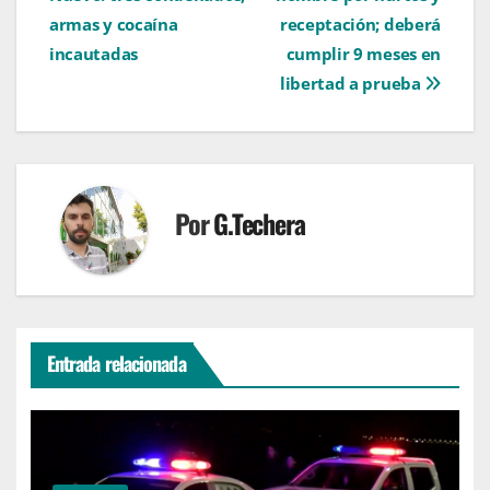
entradas
armas y cocaína
receptación; deberá
incautadas
cumplir 9 meses en
libertad a prueba
Por
G.Techera
Entrada relacionada