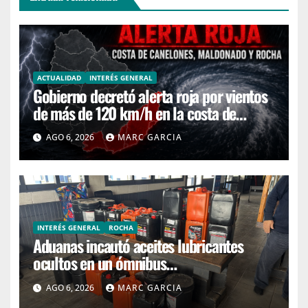
ACTUALIDAD
INTERÉS GENERAL
Gobierno decretó alerta roja por vientos
de más de 120 km/h en la costa de
Canelones, Maldonado y Rocha
AGO 6, 2026
MARC GARCIA
INTERÉS GENERAL
ROCHA
Aduanas incautó aceites lubricantes
ocultos en un ómnibus
interdepartamental
AGO 6, 2026
MARC GARCIA