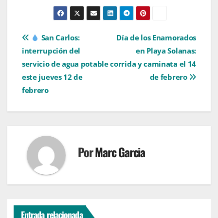
Navegación
San Carlos:
Día de los Enamorados
interrupción del
en Playa Solanas:
de
servicio de agua potable
corrida y caminata el 14
entradas
este jueves 12 de
de febrero
febrero
Por
Marc Garcia
Entrada relacionada