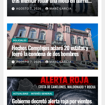
tras intentar robar una moto en barrio
4H
AGOSTO 7, 2026
MARC GARCIA
POLICIALES
Hechos Complejos aclaró 20 estafas y
logró la condena de dos hombres
AGOSTO 7, 2026
MARC GARCIA
ACTUALIDAD
INTERÉS GENERAL
Gobierno decretó alerta roja por vientos