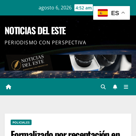
Ir
agosto 6, 2026
4:52 am
ES
al
contenido
NOTICIAS DEL ESTE
PERIODISMO CON PERSPECTIVA
POLICIALES
Formalizado por receptación en