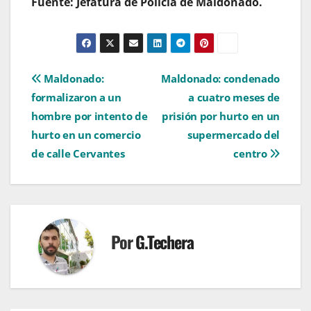
Fuente: Jefatura de Policía de Maldonado.
Navegación
Maldonado:
Maldonado: condenado
formalizaron a un
a cuatro meses de
de
hombre por intento de
prisión por hurto en un
entradas
hurto en un comercio
supermercado del
de calle Cervantes
centro
Por
G.Techera