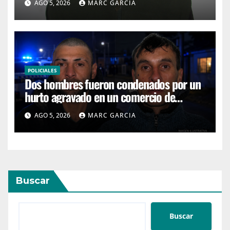
AGO 5, 2026
MARC GARCIA
POLICIALES
Dos hombres fueron condenados por un
hurto agravado en un comercio de
Maldonado
AGO 5, 2026
MARC GARCIA
Buscar
Buscar