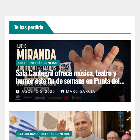
Te has perdido
ARTE
INTERÉS GENERAL
Sala Cantegril ofrece música, teatro y
humor este fin de semana en Punta del
Este
AGOSTO 5, 2026
MARC GARCIA
ACTUALIDAD
INTERÉS GENERAL