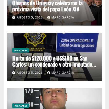
Obispos de Uruguay celebraron la
próxima visita del papa León XIV
AGOSTO 5, 2026
MARC GARCIA
POLICIALES
Hurto de $120.000 y US$100 en San
Carlos: un condenado y otro imputado
con prisión preventiva
AGOSTO 5, 2026
MARC GARCIA
POLICIALES