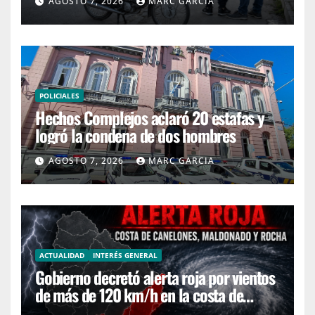
AGOSTO 7, 2026
MARC GARCIA
POLICIALES
Hechos Complejos aclaró 20 estafas y
logró la condena de dos hombres
AGOSTO 7, 2026
MARC GARCIA
ACTUALIDAD
INTERÉS GENERAL
Gobierno decretó alerta roja por vientos
de más de 120 km/h en la costa de
Canelones, Maldonado y Rocha