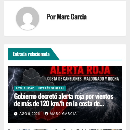
Por
Marc Garcia
Entrada relacionada
ACTUALIDAD
INTERÉS GENERAL
Gobierno decretó alerta roja por vientos
de más de 120 km/h en la costa de
Canelones, Maldonado y Rocha
AGO 6, 2026
MARC GARCIA