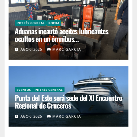
INTERÉS GENERAL
ROCHA
Aduanas incautó aceites lubricantes
ocultos en un ómnibus
interdepartamental
AGO 6, 2026
MARC GARCIA
EVENTOS
INTERÉS GENERAL
Punta del Este será sede del XI Encuentro
Regional de Cruceros
AGO 6, 2026
MARC GARCIA