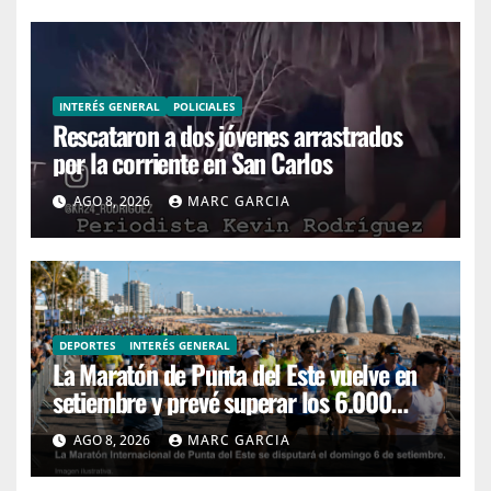
INTERÉS GENERAL
POLICIALES
Rescataron a dos jóvenes arrastrados
por la corriente en San Carlos
AGO 8, 2026
MARC GARCIA
DEPORTES
INTERÉS GENERAL
La Maratón de Punta del Este vuelve en
setiembre y prevé superar los 6.000
corredores
AGO 8, 2026
MARC GARCIA