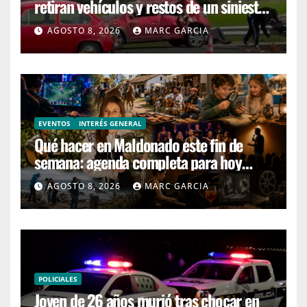
retiran vehículos y restos de un siniestro
en el kilómetro 99
AGOSTO 8, 2026
MARC GARCIA
EVENTOS
INTERÉS GENERAL
Qué hacer en Maldonado este fin de
semana: agenda completa para hoy
sábado y mañana domingo
AGOSTO 8, 2026
MARC GARCIA
POLICIALES
Joven de 26 años murió tras chocar en