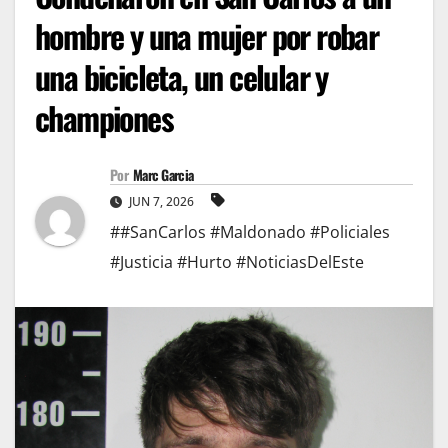
hombre y una mujer por robar
una bicicleta, un celular y
championes
Por
Marc Garcia
JUN 7, 2026
##SanCarlos #Maldonado #Policiales
#Justicia #Hurto #NoticiasDelEste