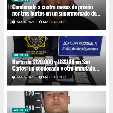
Condenado a cuatro meses de prisión
por tres hurtos en un supermercado de
San Carlos
AGO 6, 2026
MARC GARCIA
POLICIALES
Hurto de $120.000 y US$100 en San
Carlos: un condenado y otro imputado
con prisión preventiva
AGO 5, 2026
MARC GARCIA
POLICIALES