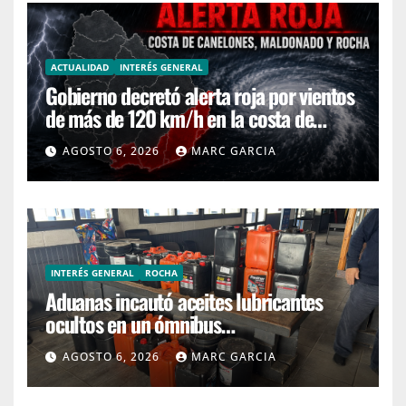
ACTUALIDAD
INTERÉS GENERAL
Gobierno decretó alerta roja por vientos
de más de 120 km/h en la costa de
Canelones, Maldonado y Rocha
AGOSTO 6, 2026
MARC GARCIA
INTERÉS GENERAL
ROCHA
Aduanas incautó aceites lubricantes
ocultos en un ómnibus
interdepartamental
AGOSTO 6, 2026
MARC GARCIA