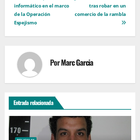
de
informático en el marco
tras robar en un
entradas
de la Operación
comercio de la rambla
Espejismo
Por
Marc Garcia
Entrada relacionada
POLICIALES