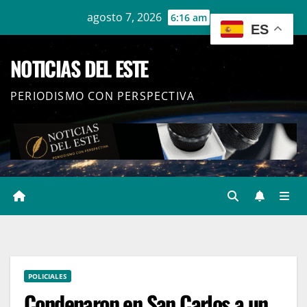
Ir
agosto 7, 2026
6:16 am
ES
al
contenido
NOTICIAS DEL ESTE
PERIODISMO CON PERSPECTIVA
POLICIALES
Condenaron en San Carlos a un