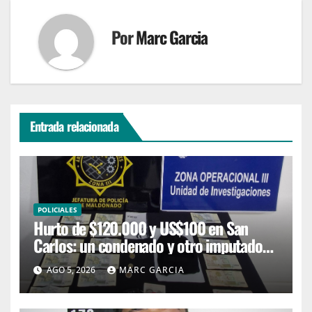
Por
Marc Garcia
Entrada relacionada
POLICIALES
Hurto de $120.000 y US$100 en San
Carlos: un condenado y otro imputado
con prisión preventiva
AGO 5, 2026
MARC GARCIA