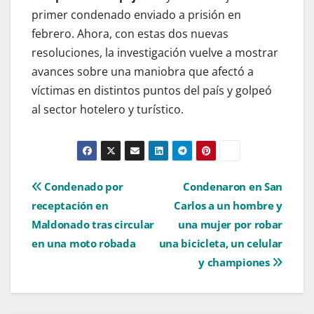
primer condenado enviado a prisión en
febrero. Ahora, con estas dos nuevas
resoluciones, la investigación vuelve a mostrar
avances sobre una maniobra que afectó a
víctimas en distintos puntos del país y golpeó
al sector hotelero y turístico.
Navegación
Condenado por
Condenaron en San
receptación en
Carlos a un hombre y
de
Maldonado tras circular
una mujer por robar
entradas
en una moto robada
una bicicleta, un celular
y championes