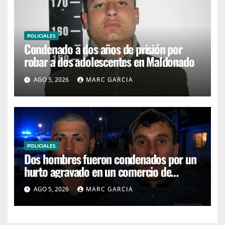
POLICIALES
Condenado a dos años de prisión por
robar a dos adolescentes en Maldonado
AGO 5, 2026
MARC GARCIA
POLICIALES
Dos hombres fueron condenados por un
hurto agravado en un comercio de
Maldonado
AGO 5, 2026
MARC GARCIA