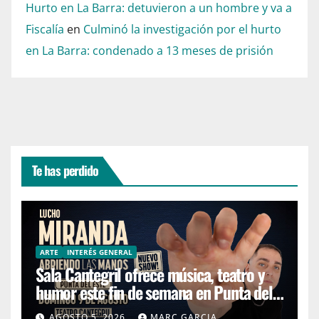
Hurto en La Barra: detuvieron a un hombre y va a
Fiscalía
en
Culminó la investigación por el hurto
en La Barra: condenado a 13 meses de prisión
Te has perdido
ARTE
INTERÉS GENERAL
Sala Cantegril ofrece música, teatro y
humor este fin de semana en Punta del
Este
AGOSTO 5, 2026
MARC GARCIA