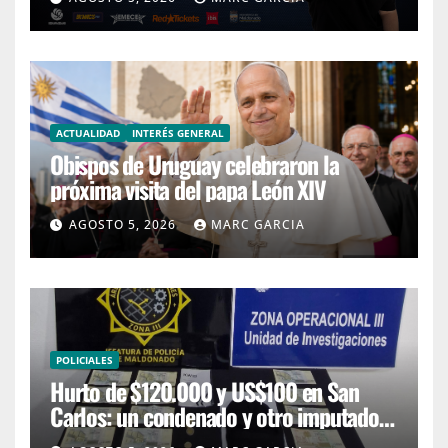
ACTUALIDAD
INTERÉS GENERAL
Obispos de Uruguay celebraron la
próxima visita del papa León XIV
AGOSTO 5, 2026
MARC GARCIA
POLICIALES
Hurto de $120.000 y US$100 en San
Carlos: un condenado y otro imputado
con prisión preventiva