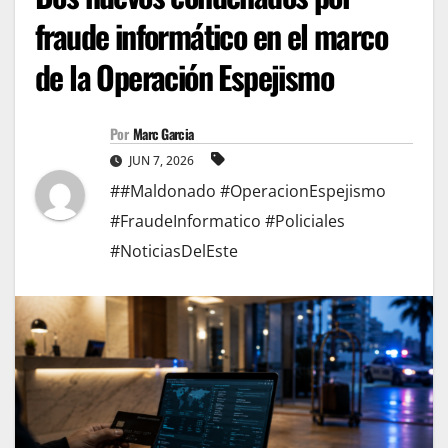
fraude informático en el marco
de la Operación Espejismo
Por
Marc Garcia
JUN 7, 2026
##Maldonado #OperacionEspejismo
#FraudeInformatico #Policiales
#NoticiasDelEste