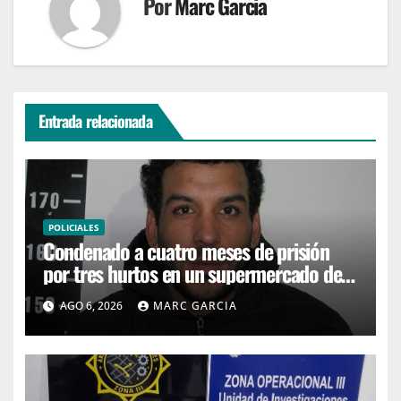
Por
Marc Garcia
Entrada relacionada
POLICIALES
Condenado a cuatro meses de prisión
por tres hurtos en un supermercado de
San Carlos
AGO 6, 2026
MARC GARCIA