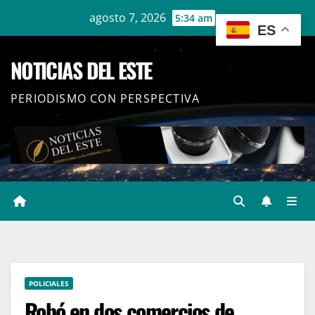
Ir
agosto 7, 2026
5:34 am
ES
al
contenido
NOTICIAS DEL ESTE
PERIODISMO CON PERSPECTIVA
POLICIALES
Robó en dos comercios de