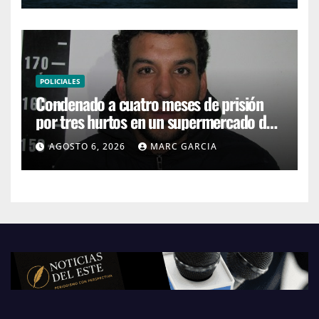
POLICIALES
Condenado a cuatro meses de prisión
por tres hurtos en un supermercado de
San Carlos
AGOSTO 6, 2026
MARC GARCIA