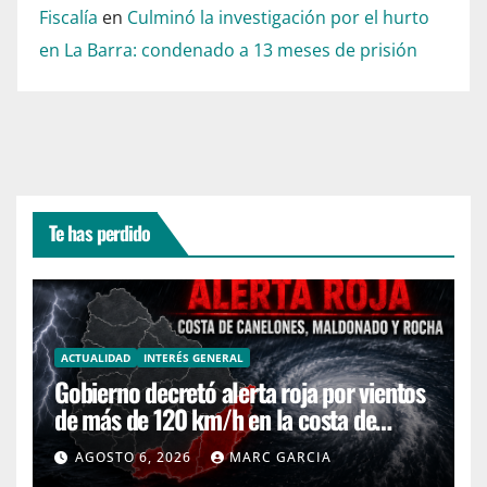
Fiscalía
en
Culminó la investigación por el hurto
en La Barra: condenado a 13 meses de prisión
Te has perdido
ACTUALIDAD
INTERÉS GENERAL
Gobierno decretó alerta roja por vientos
de más de 120 km/h en la costa de
Canelones, Maldonado y Rocha
AGOSTO 6, 2026
MARC GARCIA