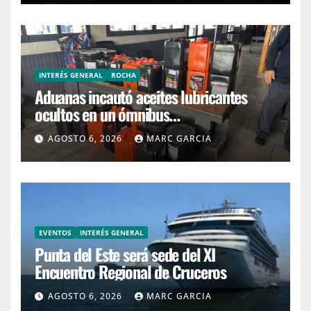
INTERÉS GENERAL
ROCHA
Aduanas incautó aceites lubricantes
ocultos en un ómnibus
interdepartamental
AGOSTO 6, 2026
MARC GARCIA
EVENTOS
INTERÉS GENERAL
Punta del Este será sede del XI
Encuentro Regional de Cruceros
AGOSTO 6, 2026
MARC GARCIA