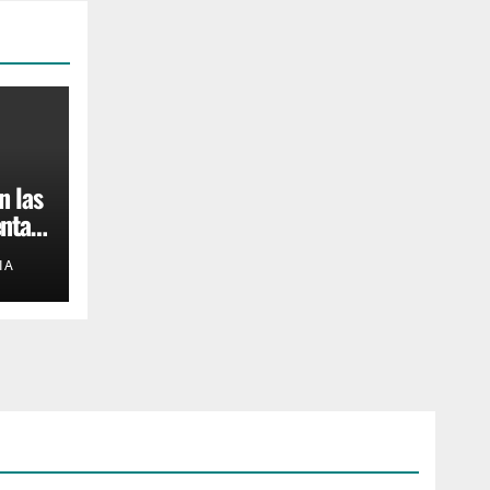
n las
ntas
IA