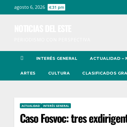
Ir
agosto 6, 2026
4:31 pm
al
contenido
NOTICIAS DEL ESTE
PERIODISMO CON PERSPECTIVA
INTERÉS GENERAL
ACTUALIDAD – 
ARTES
CULTURA
CLASIFICADOS GRA
ACTUALIDAD
INTERÉS GENERAL
Caso Fosvoc: tres exdirigen