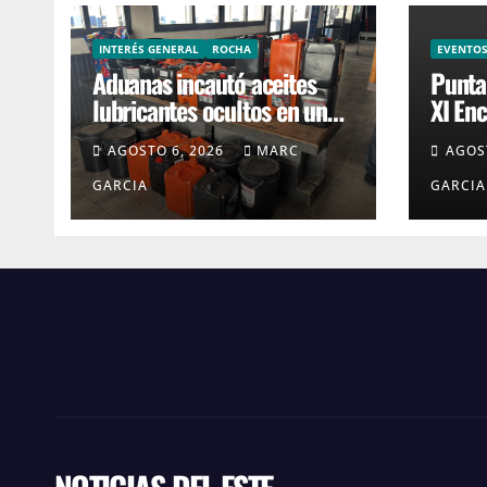
INTERÉS GENERAL
ROCHA
EVENTO
Aduanas incautó aceites
Punta 
lubricantes ocultos en un
XI En
ómnibus
Cruce
AGOSTO 6, 2026
MARC
AGOS
interdepartamental
GARCIA
GARCIA