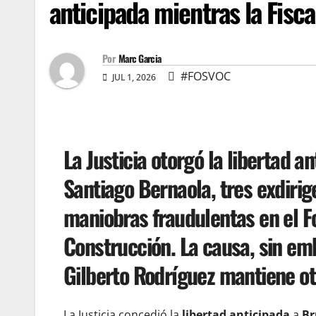
anticipada mientras la Fisca
Por
Marc Garcia
#FOSVOC
JUL 1, 2026
La Justicia otorgó la libertad a
Santiago Bernaola, tres exdiri
maniobras fraudulentas en el F
Construcción. La causa, sin emb
Gilberto Rodríguez mantiene otr
La Justicia concedió la
libertad anticipada
a
Br