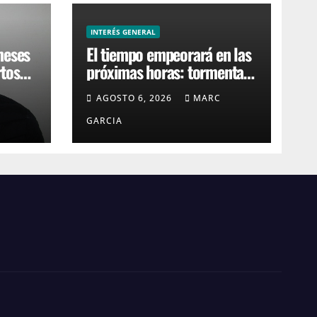
INTERÉS GENERAL
meses
El tiempo empeorará en las
rtos
próximas horas: tormentas
de San
y vientos muy fuertes
C
AGOSTO 6, 2026
MARC
afectarán la costa de
Uruguay
GARCIA