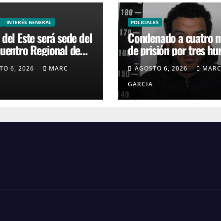
S
INTERÉS GENERAL
POLICIALES
del Este será sede del
Condenado a cuatro 
cuentro Regional de
de prisión por tres hu
ros
en un supermercado 
TO 6, 2026
MARC
AGOSTO 6, 2026
MAR
Carlos
GARCIA