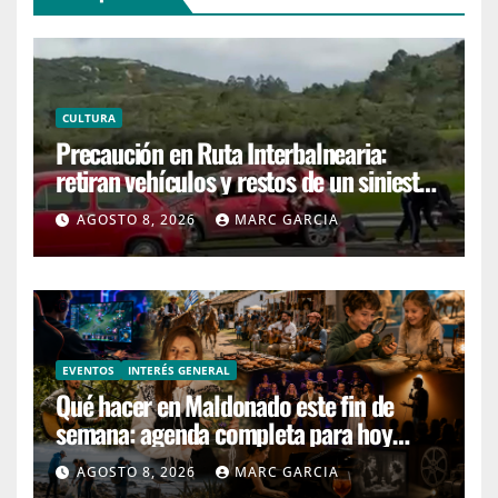
CULTURA
Precaución en Ruta Interbalnearia:
retiran vehículos y restos de un siniestro
en el kilómetro 99
AGOSTO 8, 2026
MARC GARCIA
EVENTOS
INTERÉS GENERAL
Qué hacer en Maldonado este fin de
semana: agenda completa para hoy
sábado y mañana domingo
AGOSTO 8, 2026
MARC GARCIA