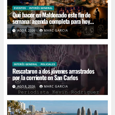
EVENTOS
INTERÉS GENERAL
Qué hacer en Maldonado este fin de
semana: agenda completa para hoy
sábado y mañana domingo
AGO 8, 2026
MARC GARCIA
INTERÉS GENERAL
POLICIALES
Rescataron a dos jóvenes arrastrados
por la corriente en San Carlos
AGO 8, 2026
MARC GARCIA