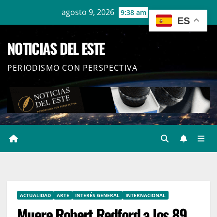
Ir
agosto 9, 2026
9:38 am
ES
al
contenido
NOTICIAS DEL ESTE
PERIODISMO CON PERSPECTIVA
ACTUALIDAD
ARTE
INTERÉS GENERAL
INTERNACIONAL
Muere Robert Redford a los 89