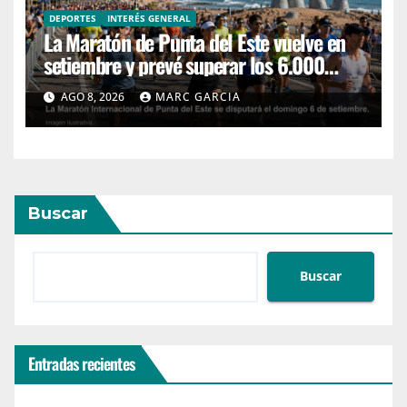
DEPORTES
INTERÉS GENERAL
La Maratón de Punta del Este vuelve en
setiembre y prevé superar los 6.000
corredores
AGO 8, 2026
MARC GARCIA
Buscar
Buscar
Entradas recientes