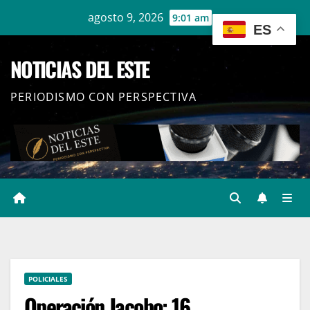
Ir
agosto 9, 2026
9:01 am
ES
al
contenido
NOTICIAS DEL ESTE
PERIODISMO CON PERSPECTIVA
POLICIALES
Operación Jacobo: 16