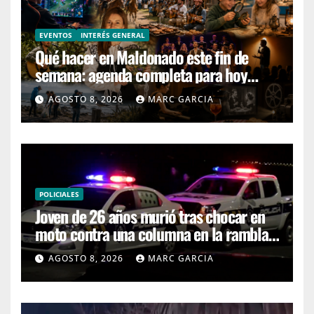
EVENTOS
INTERÉS GENERAL
Qué hacer en Maldonado este fin de
semana: agenda completa para hoy
sábado y mañana domingo
AGOSTO 8, 2026
MARC GARCIA
POLICIALES
Joven de 26 años murió tras chocar en
moto contra una columna en la rambla
Mansa
AGOSTO 8, 2026
MARC GARCIA