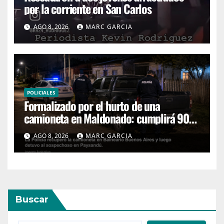
por la corriente en San Carlos
AGO 8, 2026
MARC GARCIA
POLICIALES
Formalizado por el hurto de una
camioneta en Maldonado: cumplirá 90
días de prisión preventiva
AGO 8, 2026
MARC GARCIA
Buscar