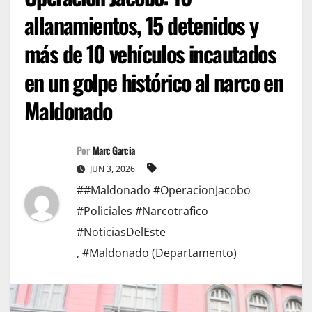
allanamientos, 15 detenidos y
más de 10 vehículos incautados
en un golpe histórico al narco en
Maldonado
Por
Marc Garcia
JUN 3, 2026
##Maldonado #OperacionJacobo
#Policiales #Narcotrafico
#NoticiasDelEste
,
#Maldonado (Departamento)