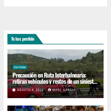
Te has perdido
CULTURA
Precaución en Ruta Interbalnearia:
retiran vehículos y restos de un siniestro
en el kilómetro 99
AGOSTO 8, 2026
MARC GARCIA