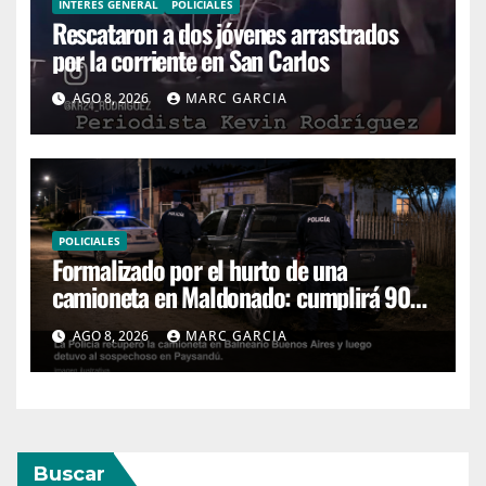
INTERÉS GENERAL
POLICIALES
Rescataron a dos jóvenes arrastrados
por la corriente en San Carlos
AGO 8, 2026
MARC GARCIA
POLICIALES
Formalizado por el hurto de una
camioneta en Maldonado: cumplirá 90
días de prisión preventiva
AGO 8, 2026
MARC GARCIA
Buscar