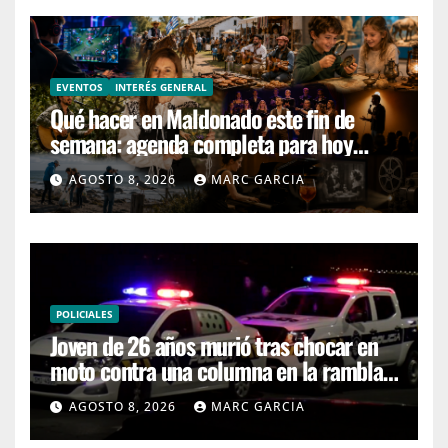
EVENTOS
INTERÉS GENERAL
Qué hacer en Maldonado este fin de
semana: agenda completa para hoy
sábado y mañana domingo
AGOSTO 8, 2026
MARC GARCIA
POLICIALES
Joven de 26 años murió tras chocar en
moto contra una columna en la rambla
Mansa
AGOSTO 8, 2026
MARC GARCIA