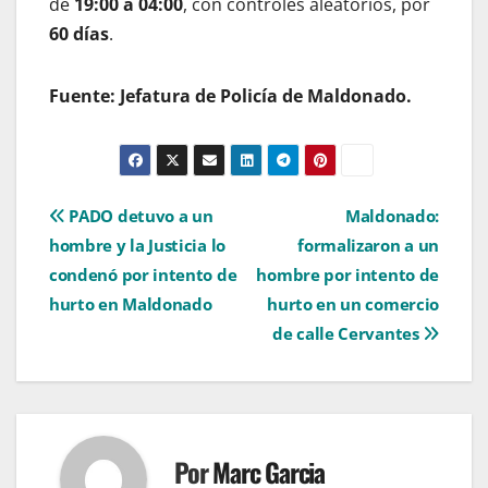
de
19:00 a 04:00
, con controles aleatorios, por
60 días
.
Fuente: Jefatura de Policía de Maldonado.
Navegación
PADO detuvo a un
Maldonado:
hombre y la Justicia lo
formalizaron a un
de
condenó por intento de
hombre por intento de
entradas
hurto en Maldonado
hurto en un comercio
de calle Cervantes
Por
Marc Garcia