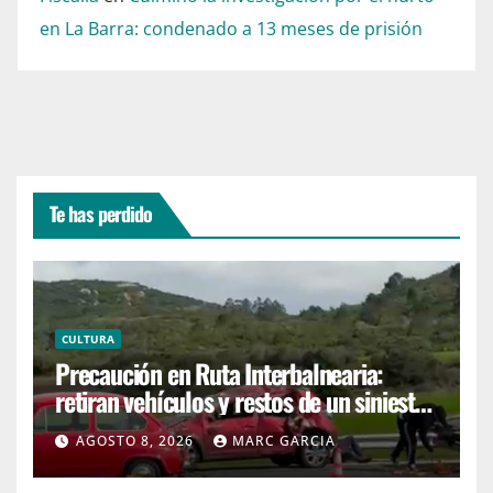
en La Barra: condenado a 13 meses de prisión
Te has perdido
CULTURA
Precaución en Ruta Interbalnearia:
retiran vehículos y restos de un siniestro
en el kilómetro 99
AGOSTO 8, 2026
MARC GARCIA