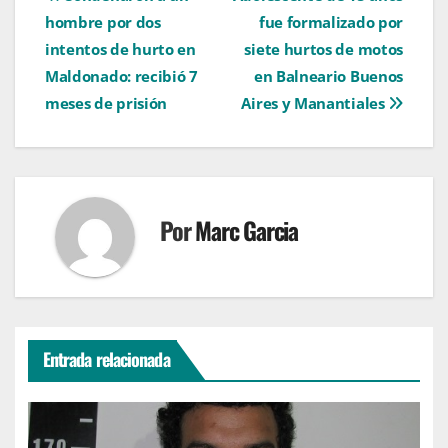
Navegación
hombre por dos
fue formalizado por
de
intentos de hurto en
siete hurtos de motos
entradas
Maldonado: recibió 7
en Balneario Buenos
meses de prisión
Aires y Manantiales
Por
Marc Garcia
Entrada relacionada