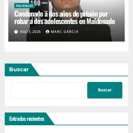
POLICIALES
Condenado a dos años de prisión por
robar a dos adolescentes en Maldonado
AGO 5, 2026
MARC GARCIA
Buscar
Buscar
Entradas recientes