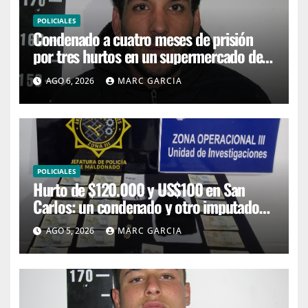
POLICIALES
Condenado a cuatro meses de prisión
por tres hurtos en un supermercado de
San Carlos
AGO 6, 2026
MARC GARCIA
POLICIALES
Hurto de $120.000 y US$100 en San
Carlos: un condenado y otro imputado
con prisión preventiva
AGO 5, 2026
MARC GARCIA