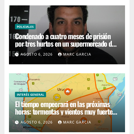
POLICIALES
Condenado a cuatro meses de prisión
por tres hurtos en un supermercado de
San Carlos
AGOSTO 6, 2026
MARC GARCIA
INTERÉS GENERAL
El tiempo empeorará en las próximas
horas: tormentas y vientos muy fuertes
afectarán la costa de Uruguay
AGOSTO 6, 2026
MARC GARCIA