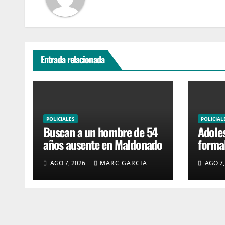
Entrada relacionada
POLICIALES
POLICIAL
Buscan a un hombre de 54
Adoles
años ausente en Maldonado
formal
robar 
AGO 7, 2026
MARC GARCIA
AGO 7,
4H