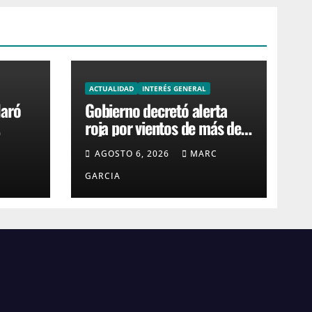
ACTUALIDAD
INTERÉS GENERAL
laró
Gobierno decretó alerta
roja por vientos de más de
res
120 km/h en la costa de
C
AGOSTO 6, 2026
MARC
Canelones, Maldonado y
Rocha
GARCIA