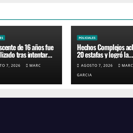
ES
POLICIALES
scente de 16 años fue
Hechos Complejos ac
izado tras intentar
20 estafas y logró la
 una moto en barrio
condena de dos homb
TO 7, 2026
MARC
AGOSTO 7, 2026
MAR
GARCIA