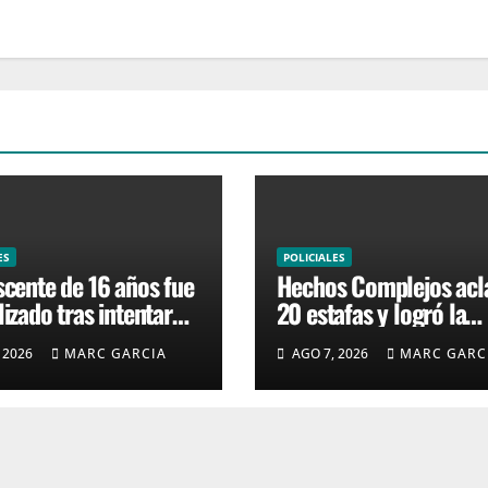
ES
POLICIALES
cente de 16 años fue
Hechos Complejos acl
izado tras intentar
20 estafas y logró la
una moto en barrio
condena de dos hombr
 2026
MARC GARCIA
AGO 7, 2026
MARC GARC