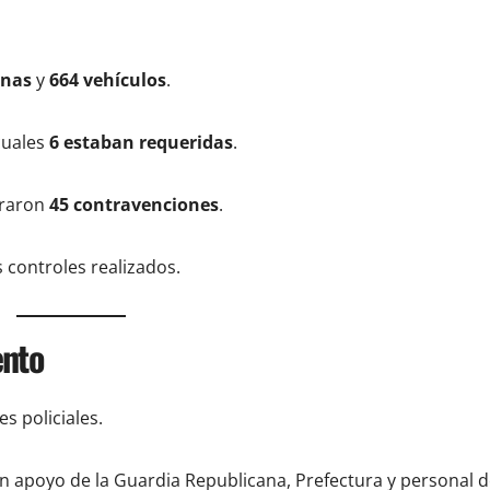
onas
y
664 vehículos
.
 cuales
6 estaban requeridas
.
traron
45 contravenciones
.
 controles realizados.
ento
s policiales.
on apoyo de la Guardia Republicana, Prefectura y personal 