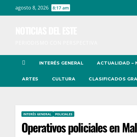
Ir
agosto 8, 2026
8:17 am
al
contenido
NOTICIAS DEL ESTE
PERIODISMO CON PERSPECTIVA
INTERÉS GENERAL
ACTUALIDAD – 
ARTES
CULTURA
CLASIFICADOS GRA
INTERÉS GENERAL
POLICIALES
Operativos policiales en M