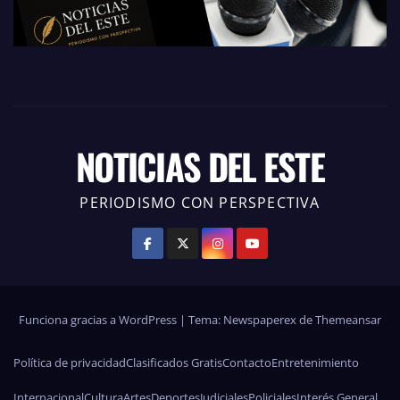
NOTICIAS DEL ESTE
PERIODISMO CON PERSPECTIVA
Funciona gracias a WordPress
|
Tema: Newspaperex de
Themeansar
Política de privacidad
Clasificados Gratis
Contacto
Entretenimiento
Internacional
Cultura
Artes
Deportes
Judiciales
Policiales
Interés General