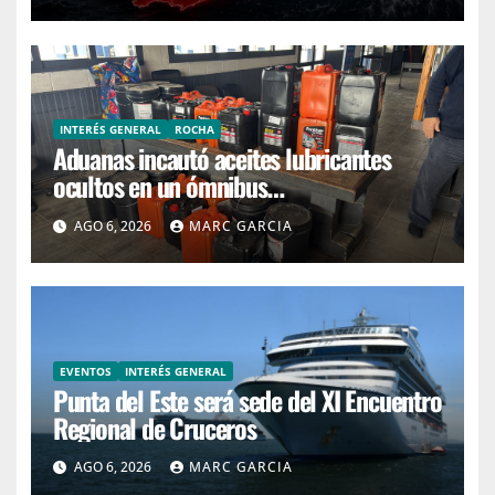
INTERÉS GENERAL
ROCHA
Aduanas incautó aceites lubricantes
ocultos en un ómnibus
interdepartamental
AGO 6, 2026
MARC GARCIA
EVENTOS
INTERÉS GENERAL
Punta del Este será sede del XI Encuentro
Regional de Cruceros
AGO 6, 2026
MARC GARCIA