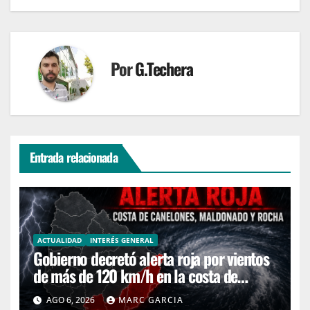
Por
G.Techera
Entrada relacionada
ACTUALIDAD
INTERÉS GENERAL
Gobierno decretó alerta roja por vientos
de más de 120 km/h en la costa de
Canelones, Maldonado y Rocha
AGO 6, 2026
MARC GARCIA