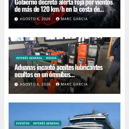
Gobierno decretó alerta roja por vientos
de más de 120 km/h en la costa de
Canelones, Maldonado y Rocha
AGOSTO 6, 2026
MARC GARCIA
INTERÉS GENERAL
ROCHA
Aduanas incautó aceites lubricantes
ocultos en un ómnibus
interdepartamental
AGOSTO 6, 2026
MARC GARCIA
EVENTOS
INTERÉS GENERAL