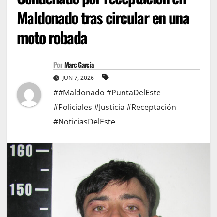
Maldonado tras circular en una
moto robada
Por
Marc Garcia
JUN 7, 2026
##Maldonado #PuntaDelEste
#Policiales #Justicia #Receptación
#NoticiasDelEste