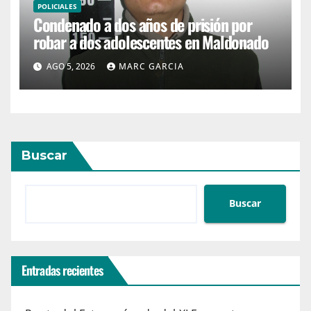
POLICIALES
Condenado a dos años de prisión por
robar a dos adolescentes en Maldonado
AGO 5, 2026
MARC GARCIA
Buscar
Buscar
Entradas recientes