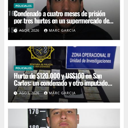
POLICIALES
Condenado a cuatro meses de prisión
por tres hurtos en un supermercado de
San Carlos
AGO 6, 2026
MARC GARCIA
POLICIALES
Hurto de $120.000 y US$100 en San
Carlos: un condenado y otro imputado
con prisión preventiva
AGO 5, 2026
MARC GARCIA