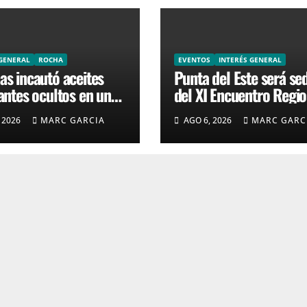
 GENERAL
ROCHA
EVENTOS
INTERÉS GENERAL
s incautó aceites
Punta del Este será se
antes ocultos en un
del XI Encuentro Regio
us
de Cruceros
 2026
MARC GARCIA
AGO 6, 2026
MARC GARC
departamental