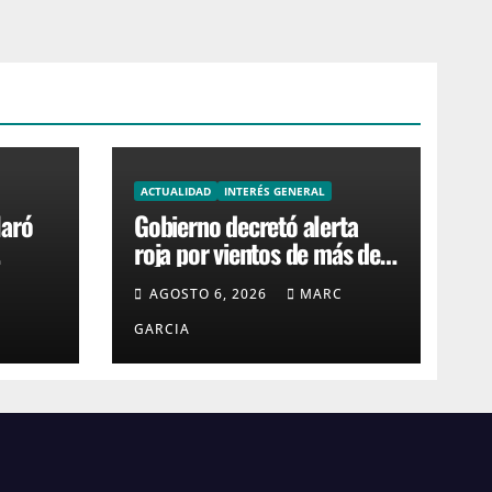
ACTUALIDAD
INTERÉS GENERAL
laró
Gobierno decretó alerta
roja por vientos de más de
res
120 km/h en la costa de
C
AGOSTO 6, 2026
MARC
Canelones, Maldonado y
Rocha
GARCIA