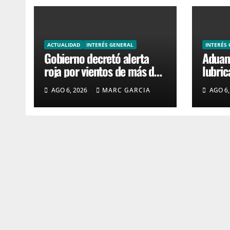
ACTUALIDAD
INTERÉS GENERAL
INTERÉS
Gobierno decretó alerta
Aduana
roja por vientos de más de
lubric
120 km/h en la costa de
ómnib
AGO 6, 2026
MARC GARCIA
AGO 6,
Canelones, Maldonado y
inter
Rocha