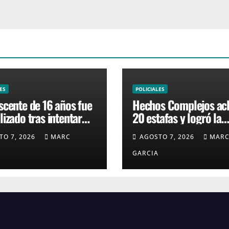
ES
POLICIALES
scente de 16 años fue
Hechos Complejos ac
izado tras intentar
20 estafas y logró la
 una moto en barrio
condena de dos homb
TO 7, 2026
MARC
AGOSTO 7, 2026
MAR
GARCIA