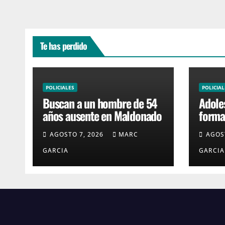
Te has perdido
POLICIALES
POLICIAL
Buscan a un hombre de 54
Adole
años ausente en Maldonado
formal
robar
AGOSTO 7, 2026
MARC
AGOS
4H
GARCIA
GARCIA