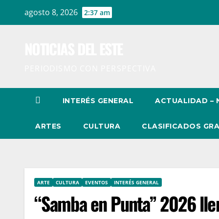
Ir
agosto 8, 2026
2:37 am
al
contenido
NOTICIAS DEL ESTE
PERIODISMO CON PERSPECTIVA
INTERÉS GENERAL
ACTUALIDAD – 
ARTES
CULTURA
CLASIFICADOS GRA
ARTE
CULTURA
EVENTOS
INTERÉS GENERAL
“Samba en Punta” 2026 llen