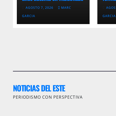
robar
AGOSTO 7, 2026
MARC
AGOS
4H
GARCIA
GARCIA
NOTICIAS DEL ESTE
PERIODISMO CON PERSPECTIVA