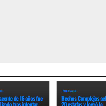
ES
POLICIALES
scente de 16 años fue
Hechos Complejos ac
izado tras intentar
20 estafas y logró la