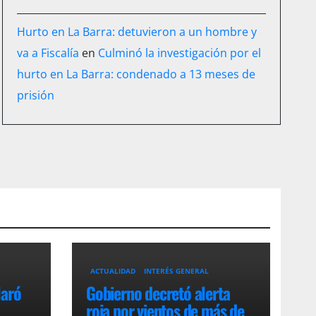
Hurto en La Barra: detuvieron a un hombre y
va a Fiscalía
en
Culminó la investigación por el
hurto en La Barra: condenado a 13 meses de
prisión
ACTUALIDAD
INTERÉS GENERAL
laró
Gobierno decretó alerta
roja por vientos de más de