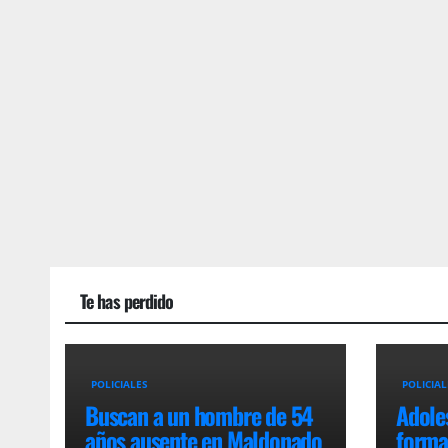
Te has perdido
POLICIALES
POLICIAL
Buscan a un hombre de 54
Adole
años ausente en Maldonado
formal