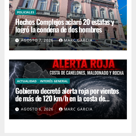
POLICIALES
Hechos Complejos aclaró 20 estafas y
logró la condena de dos hombres
AGOSTO 7, 2026
MARC GARCIA
ACTUALIDAD
INTERÉS GENERAL
Gobierno decretó alerta roja por vientos
de más de 120 km/h en la costa de
Canelones, Maldonado y Rocha
AGOSTO 6, 2026
MARC GARCIA