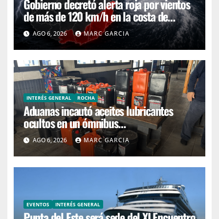
Gobierno decretó alerta roja por vientos
de más de 120 km/h en la costa de
Canelones, Maldonado y Rocha
AGO 6, 2026
MARC GARCIA
INTERÉS GENERAL
ROCHA
Aduanas incautó aceites lubricantes
ocultos en un ómnibus
interdepartamental
AGO 6, 2026
MARC GARCIA
EVENTOS
INTERÉS GENERAL
Punta del Este será sede del XI Encuentro