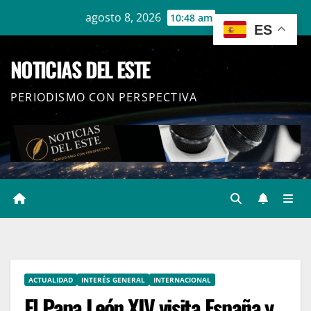
Ir
agosto 8, 2026
10:48 am
ES
al
contenido
NOTICIAS DEL ESTE
PERIODISMO CON PERSPECTIVA
ACTUALIDAD
INTERÉS GENERAL
INTERNACIONAL
El Papa León XIV visita España y