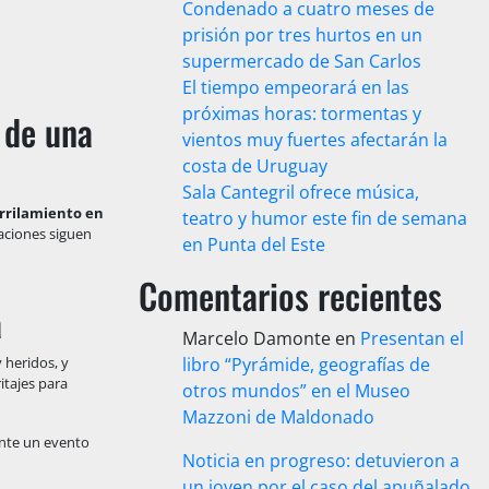
Condenado a cuatro meses de
prisión por tres hurtos en un
supermercado de San Carlos
El tiempo empeorará en las
próximas horas: tormentas y
 de una
vientos muy fuertes afectarán la
costa de Uruguay
Sala Cantegril ofrece música,
rrilamiento en
teatro y humor este fin de semana
gaciones siguen
en Punta del Este
Comentarios recientes
a
Marcelo Damonte
en
Presentan el
 heridos, y
libro “Pyrámide, geografías de
itajes para
otros mundos” en el Museo
Mazzoni de Maldonado
ante un evento
Noticia en progreso: detuvieron a
un joven por el caso del apuñalado