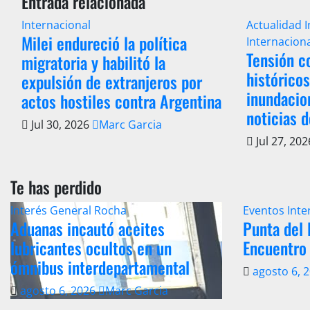
Entrada relacionada
Internacional
Actualidad
Milei endureció la política
Internacion
Tensión c
migratoria y habilitó la
histórico
expulsión de extranjeros por
inundacio
actos hostiles contra Argentina
noticias 
Jul 30, 2026
Marc Garcia
Jul 27, 20
Te has perdido
Interés General
Rocha
Eventos
Inte
Aduanas incautó aceites
Punta del 
lubricantes ocultos en un
Encuentro
ómnibus interdepartamental
agosto 6, 
agosto 6, 2026
Marc Garcia