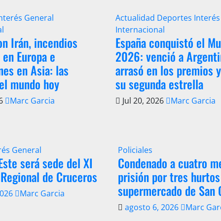
Interés General
Actualidad
Deportes
Interés
al
Internacional
on Irán, incendios
España conquistó el Mu
s en Europa e
2026: venció a Argenti
nes en Asia: las
arrasó en los premios 
del mundo hoy
su segunda estrella
26
Marc Garcia
Jul 20, 2026
Marc Garcia
rés General
Policiales
Este será sede del XI
Condenado a cuatro m
 Regional de Cruceros
prisión por tres hurtos
supermercado de San 
2026
Marc Garcia
agosto 6, 2026
Marc Gar