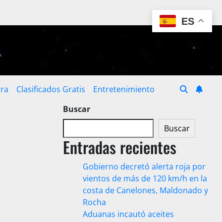
ES
ura
Clasificados Gratis
Entretenimiento
Buscar
Buscar
Entradas recientes
Gobierno decretó alerta roja por
vientos de más de 120 km/h en la
costa de Canelones, Maldonado y
Rocha
Aduanas incautó aceites