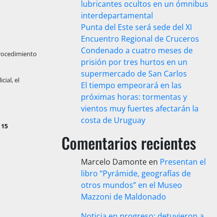
lubricantes ocultos en un ómnibus
interdepartamental
Punta del Este será sede del XI
Encuentro Regional de Cruceros
Condenado a cuatro meses de
procedimiento
prisión por tres hurtos en un
supermercado de San Carlos
cial, el
El tiempo empeorará en las
próximas horas: tormentas y
vientos muy fuertes afectarán la
costa de Uruguay
y
15
Comentarios recientes
Marcelo Damonte
en
Presentan el
libro “Pyrámide, geografías de
otros mundos” en el Museo
Mazzoni de Maldonado
Noticia en progreso: detuvieron a