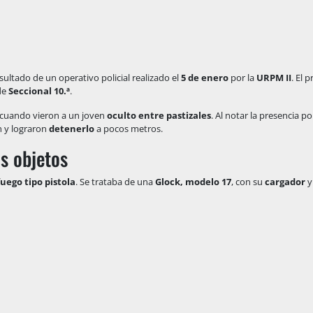
esultado de un operativo policial realizado el
5 de enero
por la
URPM II
. El 
 de
Seccional 10.ª
.
a cuando vieron a un joven
oculto entre pastizales
. Al notar la presencia poli
on y lograron
detenerlo
a pocos metros.
s objetos
uego tipo pistola
. Se trataba de una
Glock, modelo 17
, con su
cargador