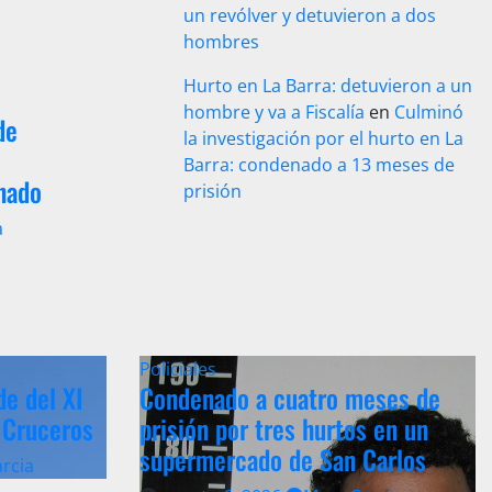
un revólver y detuvieron a dos
hombres
Hurto en La Barra: detuvieron a un
hombre y va a Fiscalía
en
Culminó
de
la investigación por el hurto en La
Barra: condenado a 13 meses de
nado
prisión
a
Policiales
de del XI
Condenado a cuatro meses de
 Cruceros
prisión por tres hurtos en un
supermercado de San Carlos
rcia