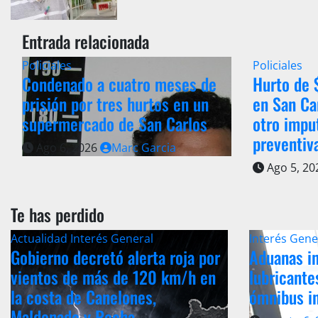
Entrada relacionada
Policiales
Policiales
Condenado a cuatro meses de
Hurto de
prisión por tres hurtos en un
en San Ca
supermercado de San Carlos
otro impu
preventiv
Ago 6, 2026
Marc Garcia
Ago 5, 2
Te has perdido
Actualidad
Interés General
Interés Gene
Gobierno decretó alerta roja por
Aduanas in
vientos de más de 120 km/h en
lubricante
la costa de Canelones,
ómnibus i
Maldonado y Rocha