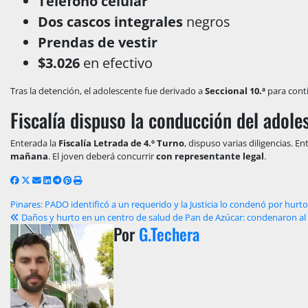
Teléfono celular
Dos cascos integrales
negros
Prendas de vestir
$3.026
en efectivo
Tras la detención, el adolescente fue derivado a
Seccional 10.ª
para conti
Fiscalía dispuso la conducción del adole
Enterada la
Fiscalía Letrada de 4.º Turno
, dispuso varias diligencias. En
mañana
. El joven deberá concurrir
con representante legal
.
Navegación
Pinares: PADO identificó a un requerido y la Justicia lo condenó por hur
Daños y hurto en un centro de salud de Pan de Azúcar: condenaron al 
de
Por
G.Techera
entradas