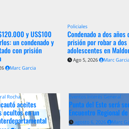
Policiales
 $120.000 y US$100
Condenado a dos años 
rlos: un condenado y
prisión por robar a dos
tado con prisión
adolescentes en Maldo
a
Ago 5, 2026
Marc Garci
026
Marc Garcia
ral
Rocha
Eventos
Interés General
cautó aceites
Punta del Este será se
s ocultos en un
Encuentro Regional de
nterdepartamental
agosto 6, 2026
Marc Ga