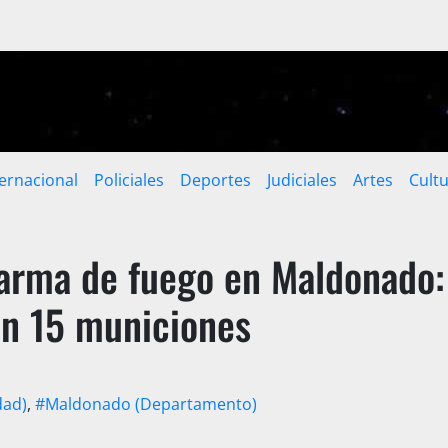
ternacional
Policiales
Deportes
Judiciales
Artes
Cult
arma de fuego en Maldonado:
on 15 municiones
dad)
,
#Maldonado (Departamento)