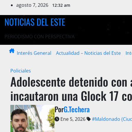
Ir
agosto 7, 2026
12:32 am
al
contenido
NOTICIAS DEL ESTE
PERIODISMO CON PERSPECTIVA
Interés General
Actualidad – Noticias del Este
In
Policiales
Adolescente detenido con 
incautaron una Glock 17 c
Por
G.Techera
Ene 5, 2026
#Maldonado (Ciu