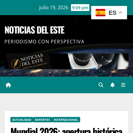
Ir
julio 19, 2026
9:09 pm
ES
al
contenido
NOTICIAS DEL ESTE
PERIODISMO CON PERSPECTIVA
ACTUALIDAD
DEPORTES
INTERNACIONAL
Mundial 2026: apertura histórica