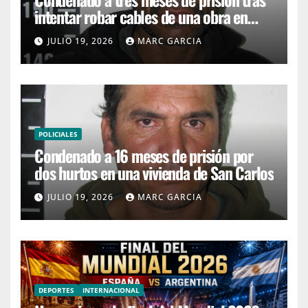
intentar robar cables de una obra en
Maldonado
JULIO 19, 2026
MARC GARCIA
POLICIALES
Condenado a 16 meses de prisión por
dos hurtos en una vivienda de San Carlos
JULIO 19, 2026
MARC GARCIA
DEPORTES
INTERNACIONAL