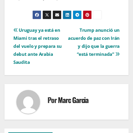
Navegación
Uruguay ya está en
Trump anunció un
Miami tras el retraso
acuerdo de paz con Irán
de
del vuelo y prepara su
y dijo que la guerra
entradas
debut ante Arabia
“está terminada”
Saudita
Por
Marc Garcia