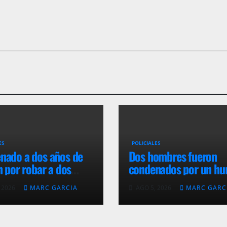
ES
POLICIALES
nado a dos años de
Dos hombres fueron
n por robar a dos
condenados por un hu
scentes en Maldonado
agravado en un comer
 2026
MARC GARCIA
AGO 5, 2026
MARC GARC
de Maldonado