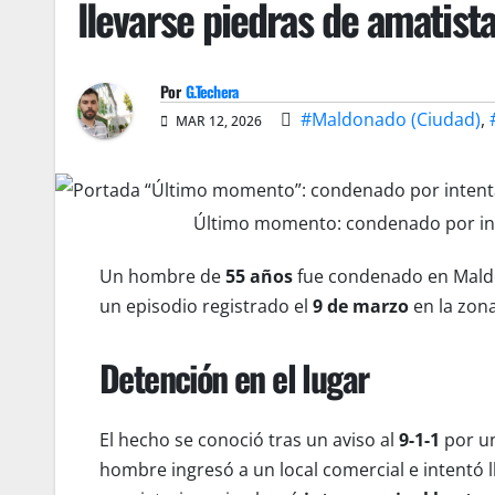
llevarse piedras de amatist
Por
G.Techera
#Maldonado (Ciudad)
,
MAR 12, 2026
Último momento: condenado por inte
Un hombre de
55 años
fue condenado en Mal
un episodio registrado el
9 de marzo
en la zon
Detención en el lugar
El hecho se conoció tras un aviso al
9-1-1
por u
hombre ingresó a un local comercial e intentó 