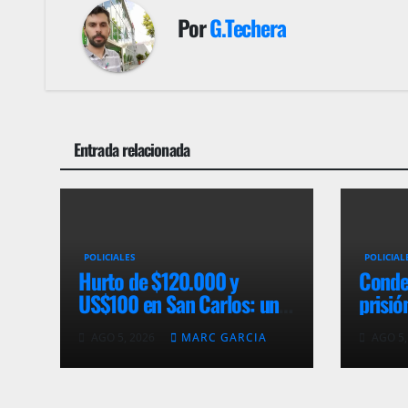
Por
G.Techera
Entrada relacionada
POLICIALES
POLICIAL
Hurto de $120.000 y
Conde
US$100 en San Carlos: un
prisió
condenado y otro imputado
adole
AGO 5, 2026
MARC GARCIA
AGO 5,
con prisión preventiva