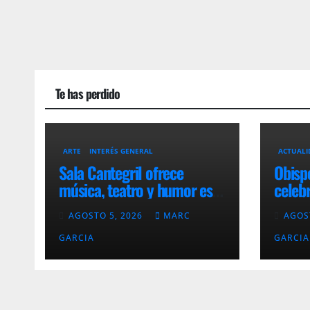
Te has perdido
ARTE
INTERÉS GENERAL
ACTUALI
Sala Cantegril ofrece
Obisp
música, teatro y humor este
celebr
fin de semana en Punta del
del p
AGOSTO 5, 2026
MARC
AGOS
Este
GARCIA
GARCIA