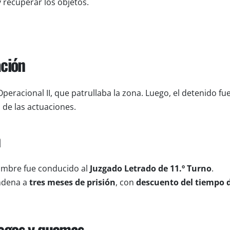
 recuperar los objetos.
ación
eracional II, que patrullaba la zona. Luego, el detenido fu
 de las actuaciones.
 hombre fue conducido al
Juzgado Letrado de 11.º Turno
.
ondena a
tres meses de prisión
, con
descuento del tiempo 
uegos y quemas