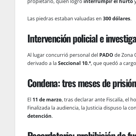
propietario, quien logró
interrumpir el hurto
y
Las piedras estaban valuadas en
300 dólares
.
Intervención policial e investig
Al lugar concurrió personal del
PADO
de Zona Op
derivado a la
Seccional 10.ª
, que quedó a cargo
Condena: tres meses de prisión
El
11 de marzo
, tras declarar ante Fiscalía, el
Finalizada la audiencia, la Justicia dispuso la c
detención
.
Recordatorio: prohibición de f