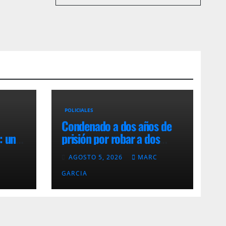
POLICIALES
Condenado a dos años de
: un
prisión por robar a dos
utado
adolescentes en Maldonado
C
AGOSTO 5, 2026
MARC
GARCIA