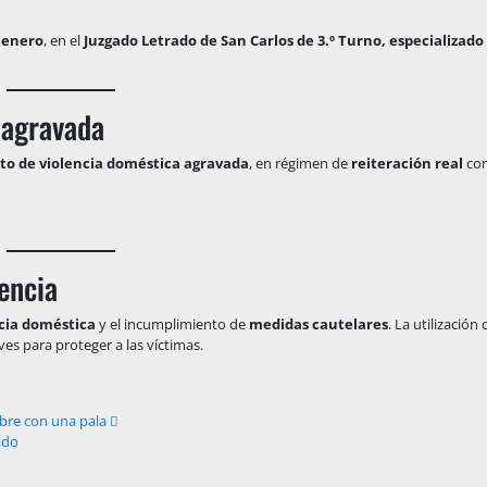
 enero
, en el
Juzgado Letrado de San Carlos de 3.º Turno, especializado
 agravada
ito de violencia doméstica agravada
, en régimen de
reiteración real
co
lencia
cia doméstica
y el incumplimiento de
medidas cautelares
. La utilizació
ves para proteger a las víctimas.
mbre con una pala
ado