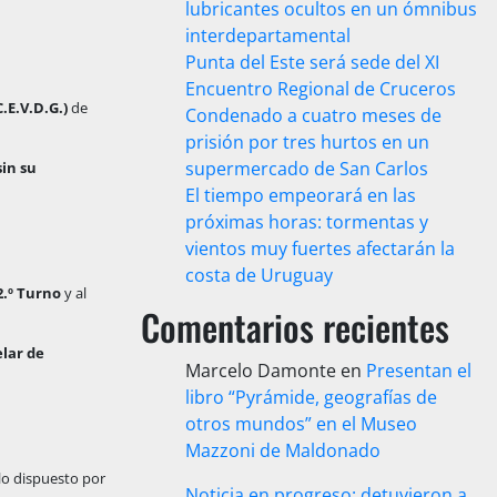
lubricantes ocultos en un ómnibus
interdepartamental
Punta del Este será sede del XI
Encuentro Regional de Cruceros
.E.V.D.G.)
de
Condenado a cuatro meses de
prisión por tres hurtos en un
supermercado de San Carlos
sin su
El tiempo empeorará en las
próximas horas: tormentas y
vientos muy fuertes afectarán la
costa de Uruguay
2.º Turno
y al
Comentarios recientes
lar de
Marcelo Damonte
en
Presentan el
libro “Pyrámide, geografías de
otros mundos” en el Museo
Mazzoni de Maldonado
lo dispuesto por
Noticia en progreso: detuvieron a