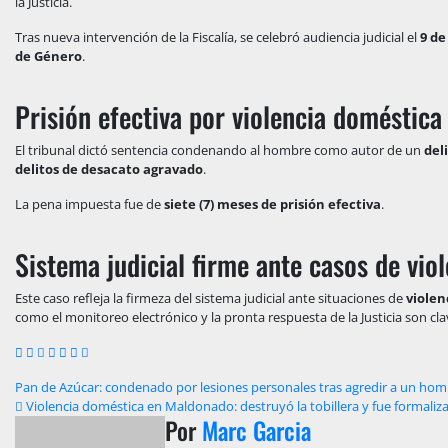
la Justicia.
Tras nueva intervención de la Fiscalía, se celebró audiencia judicial el
9 de
de Género
.
Prisión efectiva por violencia doméstica
El tribunal dictó sentencia condenando al hombre como autor de un
del
delitos de desacato agravado
.
La pena impuesta fue de
siete (7) meses de prisión efectiva
.
Sistema judicial firme ante casos de vio
Este caso refleja la firmeza del sistema judicial ante situaciones de
violen
como el monitoreo electrónico y la pronta respuesta de la Justicia son cla
Navegación
Pan de Azúcar: condenado por lesiones personales tras agredir a un ho
Violencia doméstica en Maldonado: destruyó la tobillera y fue formaliz
de
Por
Marc Garcia