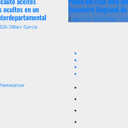
cautó aceites
Punta del Este será se
s ocultos en un
Encuentro Regional de
nterdepartamental
agosto 6, 2026
Marc Gar
2026
Marc Garcia
Themeansar