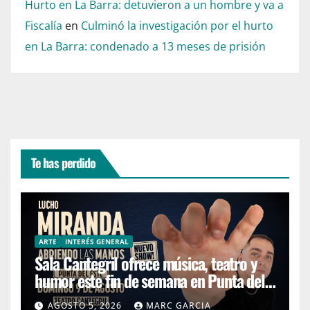
Hurto en La Barra: detuvieron a un hombre y va a
Fiscalía
en
Culminó la investigación por el hurto
en La Barra: condenado a 13 meses de prisión
Te has perdido
ARTE
INTERÉS GENERAL
Sala Cantegril ofrece música, teatro y
humor este fin de semana en Punta del
Este
AGOSTO 5, 2026
MARC GARCIA