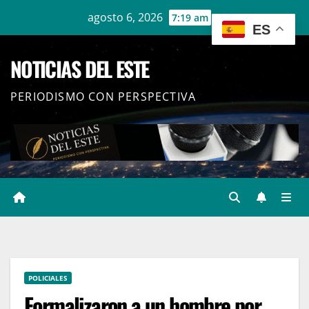
Ir
agosto 6, 2026
7:19 am
ES
al
contenido
NOTICIAS DEL ESTE
PERIODISMO CON PERSPECTIVA
POLICIALES
Formalizaron a un hombre por