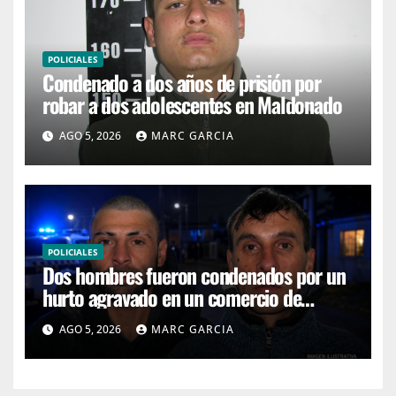
POLICIALES
Condenado a dos años de prisión por
robar a dos adolescentes en Maldonado
AGO 5, 2026
MARC GARCIA
POLICIALES
Dos hombres fueron condenados por un
hurto agravado en un comercio de
Maldonado
AGO 5, 2026
MARC GARCIA