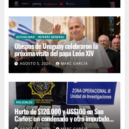
ACTUALIDAD
INTERÉS GENERAL
Obispos de Uruguay celebraron la
próxima visita del papa León XIV
AGOSTO 5, 2026
MARC GARCIA
POLICIALES
Hurto de $120.000 y US$100 en San
Carlos: un condenado y otro imputado
con prisión preventiva
AGOSTO 5, 2026
MARC GARCIA