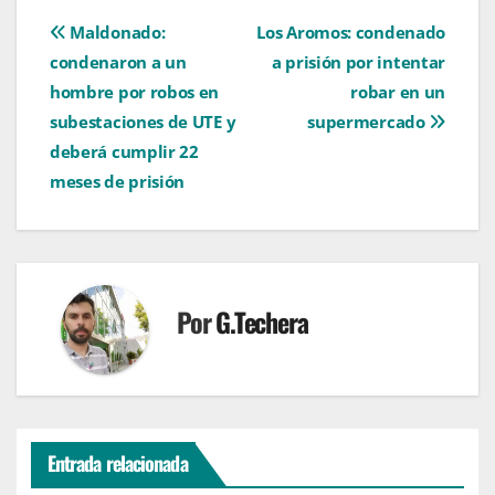
Navegación
Maldonado:
Los Aromos: condenado
condenaron a un
a prisión por intentar
de
hombre por robos en
robar en un
entradas
subestaciones de UTE y
supermercado
deberá cumplir 22
meses de prisión
Por
G.Techera
Entrada relacionada