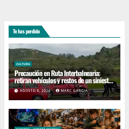
Te has perdido
CULTURA
Precaución en Ruta Interbalnearia:
retiran vehículos y restos de un siniestro
en el kilómetro 99
AGOSTO 8, 2026
MARC GARCIA