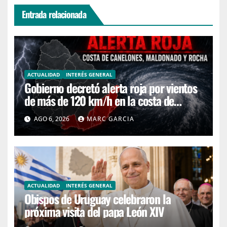
Entrada relacionada
ACTUALIDAD
INTERÉS GENERAL
Gobierno decretó alerta roja por vientos
de más de 120 km/h en la costa de
Canelones, Maldonado y Rocha
AGO 6, 2026
MARC GARCIA
ACTUALIDAD
INTERÉS GENERAL
Obispos de Uruguay celebraron la
próxima visita del papa León XIV