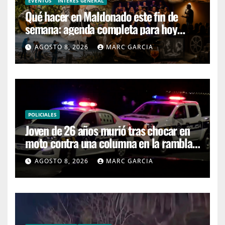
EVENTOS
INTERÉS GENERAL
Qué hacer en Maldonado este fin de
semana: agenda completa para hoy
sábado y mañana domingo
AGOSTO 8, 2026
MARC GARCIA
POLICIALES
Joven de 26 años murió tras chocar en
moto contra una columna en la rambla
Mansa
AGOSTO 8, 2026
MARC GARCIA