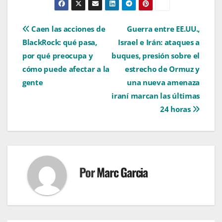
Navegación
Caen las acciones de
Guerra entre EE.UU.,
BlackRock: qué pasa,
Israel e Irán: ataques a
de
por qué preocupa y
buques, presión sobre el
entradas
cómo puede afectar a la
estrecho de Ormuz y
gente
una nueva amenaza
iraní marcan las últimas
24 horas
Por
Marc Garcia