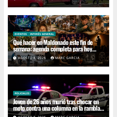
EVENTOS
INTERÉS GENERAL
Qué hacer en Maldonado este fin de
semana: agenda completa para hoy
sábado y mañana domingo
AGOSTO 8, 2026
MARC GARCIA
POLICIALES
Joven de 26 años murió tras chocar en
moto contra una columna en la rambla
Mansa