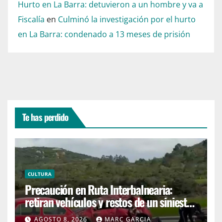
Hurto en La Barra: detuvieron a un hombre y va a
Fiscalía
en
Culminó la investigación por el hurto
en La Barra: condenado a 13 meses de prisión
Te has perdido
CULTURA
Precaución en Ruta Interbalnearia:
retiran vehículos y restos de un siniestro
en el kilómetro 99
AGOSTO 8, 2026
MARC GARCIA