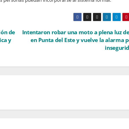
s personas puedan incorporarse al sistema formal.
ión de
Intentaron robar una moto a plena luz de
ica y
en Punta del Este y vuelve la alarma p
inseguri