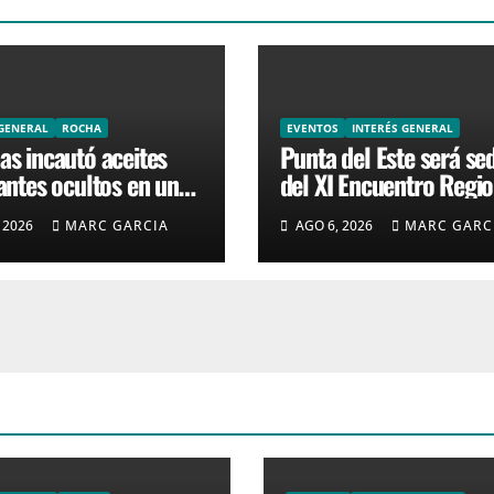
 GENERAL
ROCHA
EVENTOS
INTERÉS GENERAL
s incautó aceites
Punta del Este será se
antes ocultos en un
del XI Encuentro Regio
us
de Cruceros
 2026
MARC GARCIA
AGO 6, 2026
MARC GARC
departamental