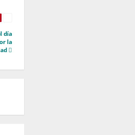
l día
or la
dad