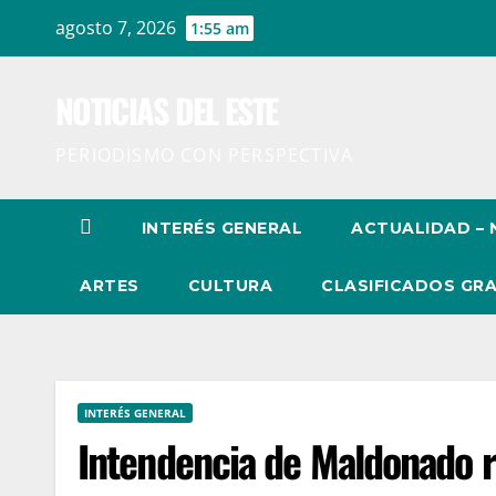
Ir
agosto 7, 2026
1:55 am
al
contenido
NOTICIAS DEL ESTE
PERIODISMO CON PERSPECTIVA
INTERÉS GENERAL
ACTUALIDAD – 
ARTES
CULTURA
CLASIFICADOS GRA
INTERÉS GENERAL
Intendencia de Maldonado r