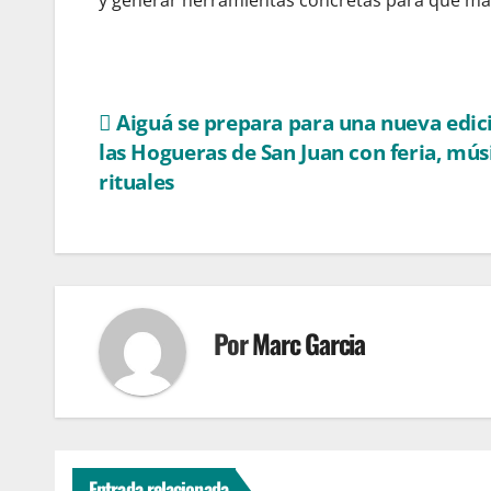
y generar herramientas concretas para que má
Navegación
Aiguá se prepara para una nueva edic
las Hogueras de San Juan con feria, mús
de
rituales
entradas
Por
Marc Garcia
Entrada relacionada