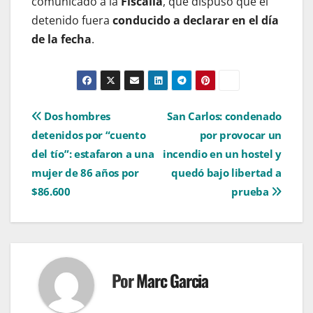
comunicado a la
Fiscalía
, que dispuso que el
detenido fuera
conducido a declarar en el día
de la fecha
.
Navegación
Dos hombres
San Carlos: condenado
detenidos por “cuento
por provocar un
de
del tío”: estafaron a una
incendio en un hostel y
entradas
mujer de 86 años por
quedó bajo libertad a
$86.600
prueba
Por
Marc Garcia