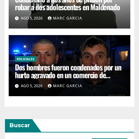
robar a dos adolescentes en Maldonado
AGO 5, 2026
MARC GARCIA
POLICIALES
Dos hombres fueron condenados por un
hurto agravado en un comercio de
Maldonado
AGO 5, 2026
MARC GARCIA
Buscar