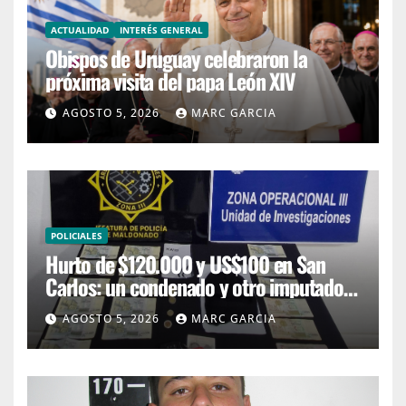
ACTUALIDAD
INTERÉS GENERAL
Obispos de Uruguay celebraron la
próxima visita del papa León XIV
AGOSTO 5, 2026
MARC GARCIA
POLICIALES
Hurto de $120.000 y US$100 en San
Carlos: un condenado y otro imputado
con prisión preventiva
AGOSTO 5, 2026
MARC GARCIA