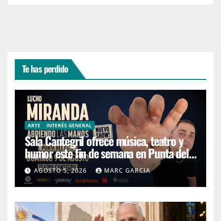
Te has perdido
ARTE
INTERÉS GENERAL
Sala Cantegril ofrece música, teatro y
humor este fin de semana en Punta del
Este
AGOSTO 5, 2026
MARC GARCIA