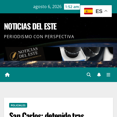
Ir
agosto 6, 2026
1:52 am
ES
al
contenido
NOTICIAS DEL ESTE
PERIODISMO CON PERSPECTIVA
POLICIALES
San Carlos: detenido tras