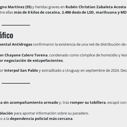
gno Martínez (55)
y heridas graves en
Rubén Christian Zabaleta Acosta 
ntre ellas
más de 8 kilos de cocaína, 2.486 dosis de LSD, marihuana y 
áfico
ental Antidrogas
confirmaron la existencia de una red de distribución de
ian Chayane Calero Torena
, condenado como cómplice de homicidio y lesi
por negociación de estupefacientes
.
por
Interpol San Pablo
y extraditado a Uruguay en septiembre de 2024. Des
ica sin acompañamiento armado
y, tras
romper su tobillera
, escapó co
oblación
para aportar información sobre su paradero.
o a la
dependencia policial más cercana
.