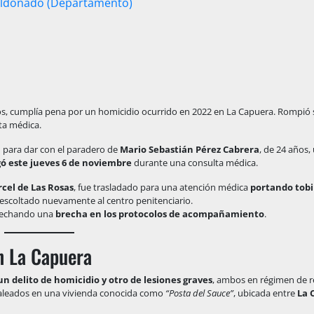
ldonado (Departamento)
os, cumplía pena por un homicidio ocurrido en 2022 en La Capuera. Rompió s
lta médica.
a
para dar con el paradero de
Mario Sebastián Pérez Cabrera
, de 24 años,
gó este jueves 6 de noviembre
durante una consulta médica.
rcel de Las Rosas
, fue trasladado para una atención médica
portando tobi
 escoltado nuevamente al centro penitenciario.
ovechando una
brecha en los protocolos de acompañamiento
.
n La Capuera
un delito de homicidio y otro de lesiones graves
, ambos en régimen de re
aleados en una vivienda conocida como
“Posta del Sauce”
, ubicada entre
La 