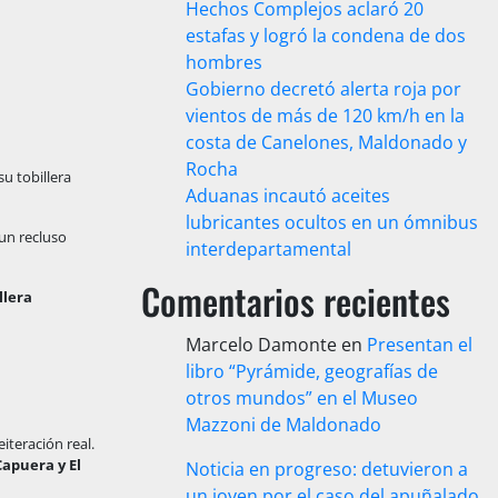
Hechos Complejos aclaró 20
estafas y logró la condena de dos
hombres
Gobierno decretó alerta roja por
vientos de más de 120 km/h en la
costa de Canelones, Maldonado y
Rocha
u tobillera
Aduanas incautó aceites
lubricantes ocultos en un ómnibus
 un recluso
interdepartamental
Comentarios recientes
llera
Marcelo Damonte
en
Presentan el
libro “Pyrámide, geografías de
otros mundos” en el Museo
Mazzoni de Maldonado
iteración real.
Capuera y El
Noticia en progreso: detuvieron a
un joven por el caso del apuñalado