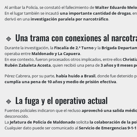
Al arribar la Policía, se constató el fallecimiento de
Walter Eduardo Melo
En el lugar también se incautó
una importante cantidad de drogas
, e
derivó en una
investigación paralela por narcotráfico
.
🔹 Una trama con conexiones al narcotr
Durante la investigación, la
Fiscalía de 2.º Turno
y la
Brigada Departam
operaba entre
Maldonado y La Capuera
.
En ese contexto, fueron procesados otros implicados, entre ellos
Christ
Rubén Zabaleta Acosta
, quien recibió una pena de
3 años y 8 meses 
Pérez Cabrera, por su parte,
había huido a Brasil
, donde fue detenido 
cumplía una pena de 10 años y medio de prisión efectiva
.
🔹 La fuga y el operativo actual
Fuentes policiales indicaron que el recluso
aprovechó una salida méd
desconocido.
La
Jefatura de Policía de Maldonado
solicita
la colaboración de la p
Cualquier dato puede ser comunicado al
Servicio de Emergencias 9-1-1