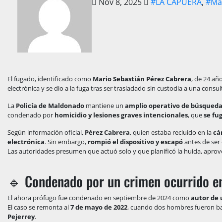
Nov 8, 2025
#LA CAPUERA
,
#Ma
El fugado, identificado como
Mario Sebastián Pérez Cabrera
, de 24 añ
electrónica y se dio a la fuga tras ser trasladado sin custodia a una consu
La
Policía de Maldonado
mantiene un
amplio operativo de búsqued
condenado por
homicidio y lesiones graves intencionales
, que
se fu
Según información oficial,
Pérez Cabrera
, quien estaba recluido en la
cá
electrónica
. Sin embargo,
rompió el dispositivo y escapó
antes de ser
Las autoridades presumen que actuó solo y que planificó la huida, apr
🔹 Condenado por un crimen ocurrido e
El ahora prófugo fue condenado en septiembre de 2024 como
autor de 
El caso se remonta al
7 de mayo de 2022
, cuando dos hombres fueron b
Pejerrey
.