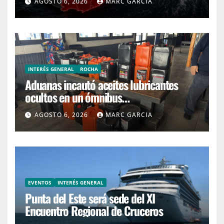
AGOSTO 6, 2026
MARC GARCIA
INTERÉS GENERAL
ROCHA
Aduanas incautó aceites lubricantes
ocultos en un ómnibus
interdepartamental
AGOSTO 6, 2026
MARC GARCIA
EVENTOS
INTERÉS GENERAL
Punta del Este será sede del XI
Encuentro Regional de Cruceros