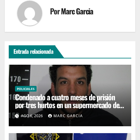
Por
Marc Garcia
Entrada relacionada
POLICIALES
Condenado a cuatro meses de prisión
por tres hurtos en un supermercado de
San Carlos
AGO 6, 2026
MARC GARCIA