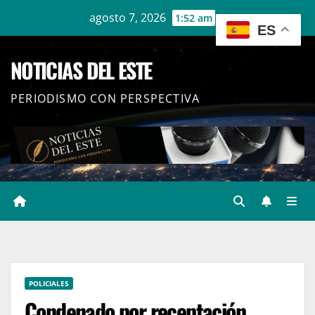
Ir
agosto 7, 2026
1:52 am
ES
al
contenido
NOTICIAS DEL ESTE
PERIODISMO CON PERSPECTIVA
POLICIALES
Condenado por receptación